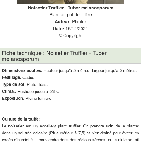
Noisetier Truffier - Tuber melanosporum
Plant en pot de 1 litre
Auteur:
Planfor
Date:
15/12/2021
© Copyright
Fiche technique : Noisetier Truffier - Tuber
melanosporum
Dimensions adultes:
Hauteur jusqu'à 5 mètres, largeur jusqu'à 5 mètres.
Feuillage:
Caduc.
Type de sol:
Plutôt frais.
Climat:
Rustique jusqu'à -28°C.
Exposition:
Pleine lumière.
Culture de la truffe:
Le noisetier est un excellent plant truffier. On prendra soin de le planter
dans un sol très calcaire (Ph supérieur à 7,5) et bien drainé pour éviter les
excès d'humidité. Il conviendra dans des régions sèches, où la pluie se fait