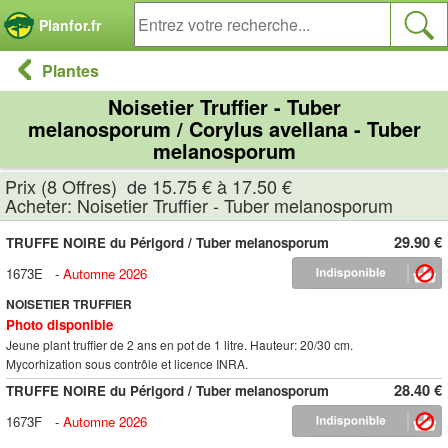
Panneau de gestion des cookies
Planfor.fr
Plantes
Noisetier Truffier - Tuber
melanosporum / Corylus avellana - Tuber
melanosporum
Prix (8 Offres) de 15.75 € à 17.50 €
Acheter: Noisetier Truffier - Tuber melanosporum
29.90 €
TRUFFE NOIRE du Périgord / Tuber melanosporum
1673E
-
Automne 2026
NOISETIER TRUFFIER
Photo disponible
Jeune plant truffier de 2 ans en pot de 1 litre. Hauteur: 20/30 cm.
Mycorhization sous contrôle et licence INRA.
28.40 €
TRUFFE NOIRE du Périgord / Tuber melanosporum
1673F
-
Automne 2026