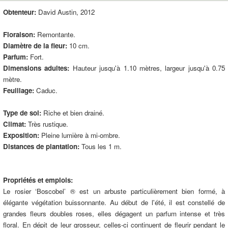
Obtenteur:
David Austin, 2012
Floraison:
Remontante.
Diamètre de la fleur:
10 cm.
Parfum:
Fort.
Dimensions adultes:
Hauteur jusqu'à 1.10 mètres, largeur jusqu'à 0.75
mètre.
Feuillage:
Caduc.
Type de sol:
Riche et bien drainé.
Climat:
Très rustique.
Exposition:
Pleine lumière à mi-ombre.
Distances de plantation:
Tous les 1 m.
Propriétés et emplois:
Le rosier ‘Boscobel’ ® est un arbuste particulièrement bien formé, à
élégante végétation buissonnante. Au début de l'été, il est constellé de
grandes fleurs doubles roses, elles dégagent un parfum intense et très
floral. En dépit de leur grosseur, celles-ci continuent de fleurir pendant le