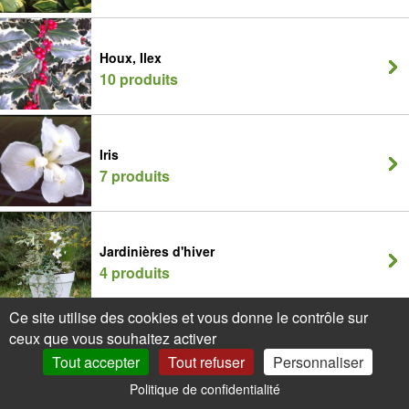
Houx, Ilex
10 produits
Iris
7 produits
Jardinières d'hiver
4 produits
Ce site utilise des cookies et vous donne le contrôle sur
ceux que vous souhaitez activer
Jasmins
Tout accepter
Tout refuser
Personnaliser
18 produits
Politique de confidentialité
0
Mon Compte
Promos
Panier