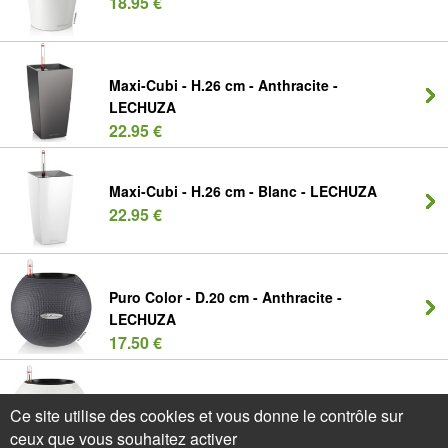
18.95 €
Maxi-Cubi - H.26 cm - Anthracite -
LECHUZA
22.95 €
Maxi-Cubi - H.26 cm - Blanc - LECHUZA
22.95 €
Puro Color - D.20 cm - Anthracite -
LECHUZA
17.50 €
Puro Color - D.20 cm - Blanc -
Ce site utilise des cookies et vous donne le contrôle sur
LECHUZA
ceux que vous souhaitez activer