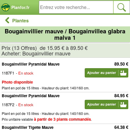
Panneau de gestion des cookies
Planfor.fr
Plantes
Bougainvillier mauve / Bougainvillea glabra
malva 1
Prix (13 Offres) de 15.95 € à 89.50 €
Acheter: Bougainvillier mauve
89.50 €
Bougainvillier Pyramidal Mauve
1187F1
-
En stock
Photo disponible
Plant en pot de 15 litres - Hauteur du plant: 140/160 cm.
84.95 €
Bougainvillier Pyramidal Mauve
1187F2
-
En stock
Plant en pot de 15 litres - Hauteur du plant: 140/160 cm.
à partir de 3 plants commandés
Prix unitaire valable
.
64.38 €
Bougainvillier Tigette Mauve