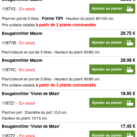
1187Y2
-
En stock
Forme TIPI
Plant en pot de 5 litres -
- Hauteur du plant: 80/100 cm.
à partir de 2 plants commandés
Prix unitaire valable
.
29.75 €
Bougainvillier Mauve
1187YB
-
En stock
Plant tuteuré en pot de 3 litres - Hauteur du plant: 60/80 cm.
28.08 €
Bougainvillier Mauve
1187YC
-
En stock
Plant tuteuré en pot de 3 litres - Hauteur du plant: 60/80 cm.
à partir de 2 plants commandés
Prix unitaire valable
.
18.95 €
Bougainvillier 'Violet de Mèze'
1187Z1
-
En stock
Plant en pot - Diamètre du pot: 10,5 cm
Hauteur du plant: 10/15 cm.
17.45 €
Bougainvillier 'Violet de Mèze'
1187Z2
-
En stock