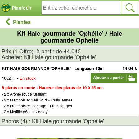
Panneau de gestion des cookies
Planfor.fr
Plantes
Kit Haie gourmande 'Ophélie' / Haie
gourmande Ophelie
Prix (1 Offre) à partir de 44.04€
Acheter: Kit Haie gourmande 'Ophélie'
44.04 €
KIT HAIE GOURMANDE 'OPHELIE' - Longueur: 10m
1002H
-
En stock
8 plants en motte - Hauteur des plants de 10 à 25 cm.
- 2 x Aronie rouge 'Brilliant'
- 2 x Framboisier 'Fall Gold' - Fruits jaunes
- 2 x Framboisier 'Heritage' - Fruits rouges
- 2 x Myrtille géante 'Jersey'
Photos (4) : Kit Haie gourmande 'Ophélie'