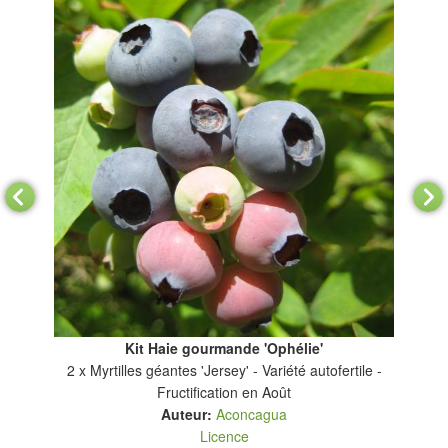
Kit Haie gourmande 'Ophélie'
omne
2 x Myrtilles géantes 'Jersey' - Variété autofertile -
2 x
Fructification en Août
Auteur:
Aconcagua
Licence