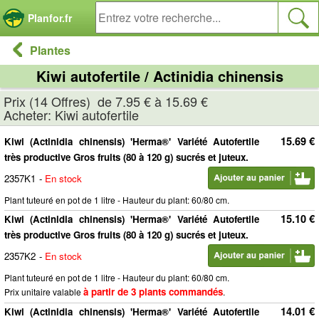
Panneau de gestion des cookies
Planfor.fr
Plantes
Kiwi autofertile / Actinidia chinensis
Prix (14 Offres) de 7.95 € à 15.69 €
Acheter: Kiwi autofertile
15.69 €
Kiwi (Actinidia chinensis) 'Herma®' Variété Autofertile
très productive Gros fruits (80 à 120 g) sucrés et juteux.
2357K1
-
En stock
Plant tuteuré en pot de 1 litre - Hauteur du plant: 60/80 cm.
15.10 €
Kiwi (Actinidia chinensis) 'Herma®' Variété Autofertile
très productive Gros fruits (80 à 120 g) sucrés et juteux.
2357K2
-
En stock
Plant tuteuré en pot de 1 litre - Hauteur du plant: 60/80 cm.
à partir de 3 plants commandés
Prix unitaire valable
.
14.01 €
Kiwi (Actinidia chinensis) 'Herma®' Variété Autofertile