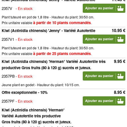
2357V
-
En stock
Plant tuteuré en pot de 1,8 litre - Hauteur du plant: 30/50 cm.
à partir de 10 plants commandés
Prix unitaire valable
.
10.95 €
Kiwi (Actinidia chinensis) 'Jenny' - Variété Autofertile
2357V1
-
En stock
Plant tuteuré en pot de 1,8 litre - Hauteur du plant: 30/50 cm.
à partir de 25 plants commandés
Prix unitaire valable
.
9.95 €
Kiwi (Actinidia chinensis) 'Herma®' Variété Autofertile très
productive Gros fruits (80 à 120 g) sucrés et juteux.
2357PB
-
En stock
Jeune plant en godet - Hauteur du plant: 10/15 cm.
8.95 €
Offre exceptionnelle - 10%
2357PF
-
En stock
Kiwi (Actinidia chinensis) 'Herma®'
Variété Autofertile très productive
Gros fruits (80 à 120 g) sucrés et juteux.