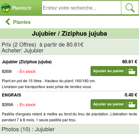
Panneau de gestion des cookies
Planfor.fr
Plantes
Jujubier / Ziziphus jujuba
Prix (2 Offres) à partir de 80.61€
Acheter: Jujubier
80.61 €
Jujubier (Ziziphus jujuba)
8269I
-
En stock
Plant en pot de 15 litres - Hauteur du plant: 160/180 cm.
Livraison par transporteur avec prise de rendez-vous.
0.40 €
ENGRAIS
8269A
-
En stock
Pastille d'engrais retard à mettre au fond du trou de plantation. Libération lente
pendant 7 à 8 mois. 1 seule pastille par trou.
Photos (10) : Jujubier