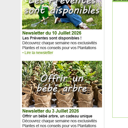
Camélia du Japon rouge
Camélia du Japon 'Tom Knudsen'
Camélia transnokoensis
Camérisier à balais
Camomille
Camomille marocaine, Pyrèthre d'Afrique
Campanule des carpates Blanche
Campanule des carpates Bleue
Campanule des murets Blanche
Campanule des murs Bleue
Campanule pyramidale Blanche
Campanule pyramidale Bleue
Camphrier
Canna comestible
Canne à pêche des anges
Caoutchouc
Câprier commun
Caraganier de Sibérie, Caragana arborescens
Caroubier
Caryer lacinié, Caryer écailleux
Caseille 'Josta'
Cassia corymbosa