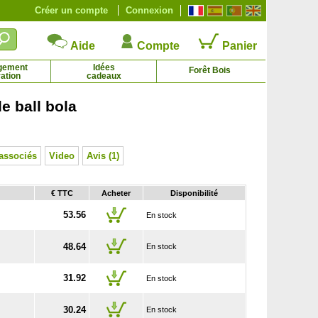
Créer un compte
Connexion
Aide
Compte
Panier
gement
Idées
Forêt Bois
ation
cadeaux
 ball bola
Combava
Cormier
22.67 € - 42.74 €
1.95 € - 96.42 €
associés
Video
Avis (1)
€ TTC
Acheter
Disponibilité
53.56
En stock
48.64
En stock
31.92
En stock
30.24
En stock