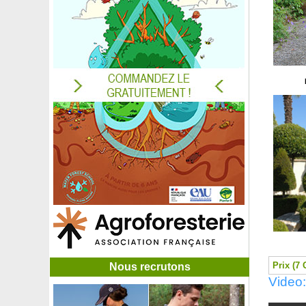
Cerisier Bigarreau Tardif de Vignola
Cerisier Coeur de pigeon
Cerisier de Mandchourie 'Amber Beauty'
Cerisier de Sainte-Lucie
Cerisier de Sargent
Cerisier du Japon à port colonnaire 'Amanogawa'
Cerisier du Japon 'Kanzan'
Cerisier du Japon pleureur 'Kiku-shidare-zakura'
Cerisier du Nankin, Ragouminier Baies blanches
Cerisier du Nankin, Ragouminier Baies rouges
Cerisier Griotte de Montmorency
Cerisier Guin
Cerisier nain autofertile 'Cherry Baby'
Cerisier nain autofertile Griotte
Cestreau, Jasmin rouge
Charme commun, Charmille
Charme Commun Truffier - Tuber Melanosporum
Charme Commun Truffier - Tuber Uncinatum
Charme fastigié
Prix (7 
Nous recrutons
Charme houblon
Video:
Châtaignier
Chêne à écorce de cerisier