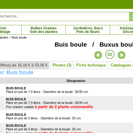
riel
Bulbes Graines
Jardinières, Bacs
Aména
dinage
Soin des plantes
Pots de fleurs
Décor
lantes
> Buis boule
Buis boule / Buxus boule
er des 4 saisons
Citron vert, Citronnier vert
 € - 134.71 €
23.95 € - 42.74 €
Offres) de 16.18 € à 53.56 €
Photos (3)
Fiche technique
Catalogues 
r: Buis boule
Désignation
BUIS BOULE
Plant en pot de 7,5 litres - Diamètre de la boule: 30/35 cm
BUIS BOULE
Plant en pot de 7,5 litres - Diamètre de la boule: 30/35 cm
à partir de 2 plants commandés
Prix unitaire valable
BUIS BOULE
Plant en pot de 5 litres - Diamètre de la boule: 25 cm
BUIS BOULE
Plant en pot de 5 litres - Diamètre de la boule: 25 cm