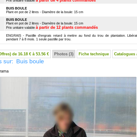
à partir de 4 plants commandés
Prix unitaire valable
BUIS BOULE
Plant en pot de 2 litres - Diamètre de la boule: 15 cm
BUIS BOULE
Plant en pot de 2 litres - Diamètre de la boule: 15 cm
à partir de 12 plants commandés
Prix unitaire valable
ENGRAIS - Pastille d'engrais retard à mettre au fond du trou de plantation. Libérat
pendant 7 à 8 mois. 1 seule pastille par trou.
Offres) de 16.18 € à 53.56 €
Photos (3)
Fiche technique
Catalogues 
 sur: Buis boule
rama