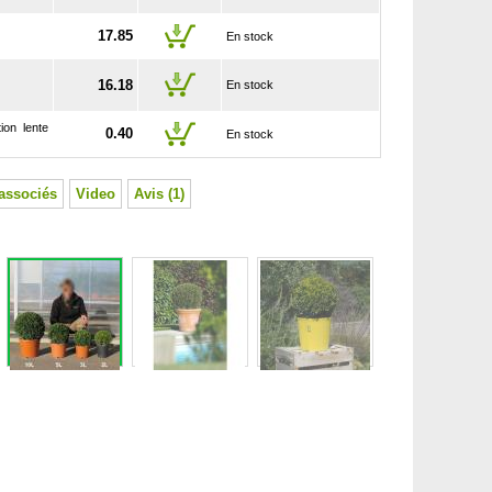
17.85
En stock
16.18
En stock
ion lente
0.40
En stock
associés
Video
Avis (1)