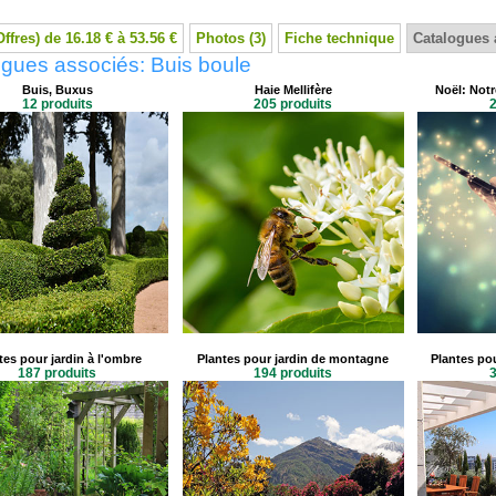
Offres) de 16.18 € à 53.56 €
Photos (3)
Fiche technique
Catalogues 
gues associés: Buis boule
Buis, Buxus
Haie Mellifère
Noël: Notr
12 produits
205 produits
2
tes pour jardin à l'ombre
Plantes pour jardin de montagne
Plantes pou
187 produits
194 produits
3