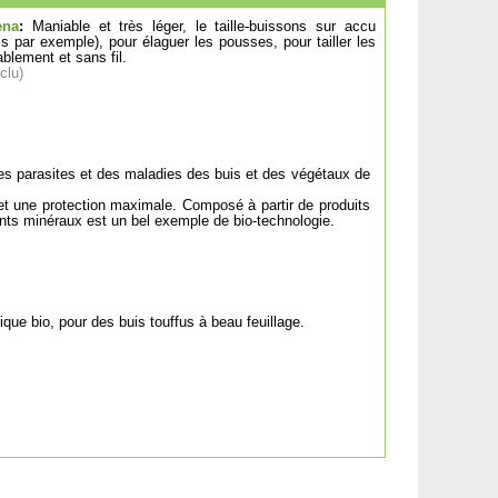
ena
:
Maniable et très léger, le taille-buissons sur accu
uis par exemple), pour élaguer les pousses, pour tailler les
ablement et sans fil.
clu)
s parasites et des maladies des buis et des végétaux de
e et une protection maximale. Composé à partir de produits
ments minéraux est un bel exemple de bio-technologie.
que bio, pour des buis touffus à beau feuillage.