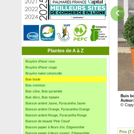
Bourdaine érigée à fines feuilles
Bourrache
Bruyère de Cornouailles rose
Bruyère de Corse, Grande bruyère
Bruyère d'été Blanche
Bruyère d'été Jaune
Bruyère d'été Rose
Bruyère d'été Rouge
Bruyère d'été Violette
Plantes de A à Z
Bruyère d'hiver blanche
Bruyère d'hiver rose
Bruyère d'hiver rouge
Bruyère naine Limoncello
Buis boule
Buis commun
Buis cône, Buis pyramide
Buis b
Buis déco, Buis topiaire
Auteur
Buisson ardent Jaune, Pyracantha Jaune
© Copyr
Buisson ardent Orange, Pyracantha Orange
Buisson ardent Rouge, Pyracantha Rouge
Buisson de beauté 'Pink Cloud'
Buisson papier à fleurs d'or, Edgeworthie
Prix (7 
Buisson papier à fleurs rouges, Edgeworthie