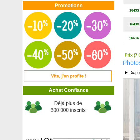
Bergamotier, Bergamote
Promotions
Bergénie à feuilles cordées, Plante des savetiers
1643S
Bergénie blanche à feuilles cordées Snowtime
Bignone Indian Summer
1643V
Bignone jaune
Bignone rouge
1643A
Bignone Stromboli
Bois bouton, Céphalanthe
Bougainvillier 2 couleurs
Prix (7 
Bougainvillier blanc
Photos
Bougainvillier mauve
⯈ Diapo
Bougainvillier orange
Bougainvillier rose
Bougainvillier rouge
Achat Confiance
Bouleau à papier
Bouleau blanc
Bouleau de Chichibu
Bouleau de l'Himalaya
Bouleau nain
Bouleau noir
Bouleau pleureur 'Youngii'
Bourdaine