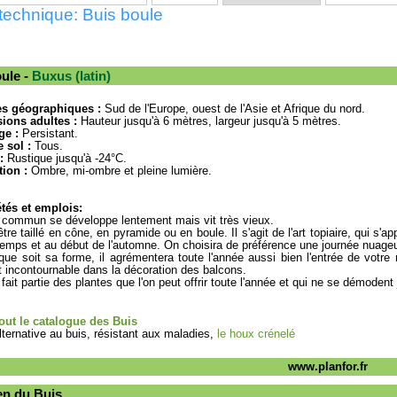
technique: Buis boule
ule -
Buxus (latin)
es géographiques :
Sud de l'Europe, ouest de l'Asie et Afrique du nord.
ions adultes :
Hauteur jusqu'à 6 mètres, largeur jusqu'à 5 mètres.
ge :
Persistant.
 sol :
Tous.
:
Rustique jusqu'à -24°C.
ion :
Ombre, mi-ombre et pleine lumière.
tés et emplois:
 commun se développe lentement mais vit très vieux.
être taillé en cône, en pyramide ou en boule. Il s'agit de l'art topiaire, qui s'a
temps et au début de l'automne. On choisira de préférence une journée nuageu
que soit sa forme, il agrémentera toute l'année aussi bien l'entrée de votre
 incontournable dans la décoration des balcons.
 fait partie des plantes que l'on peut offrir toute l'année et qui ne se démodent
tout le catalogue des Buis
ternative au buis, résistant aux maladies,
le houx crénelé
www.planfor.fr
en du Buis