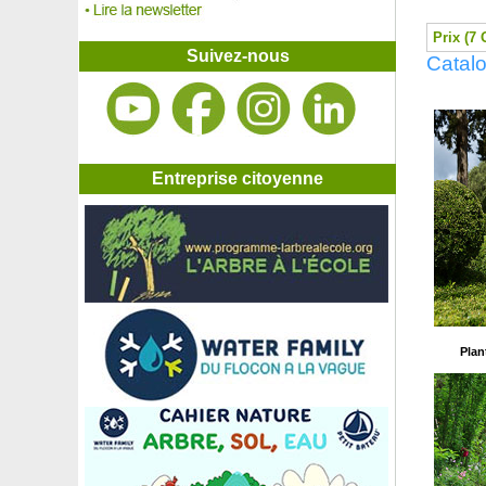
Cassia floribonde
Cassissier
Prix (7 
Cassissier blanc autofertile
Suivez-nous
Catalo
Cassissier nain autofertile
Castanopsis Cuspidata
Catalpa boule
Catalpa commun
Ceanothe de Burkwood
Ceanothe rampant
Entreprise citoyenne
Céanothe rose
Cédratier Main de Bouddha
Cèdre bleu pleureur de l'Atlas
Cèdre de l'Atlas
Cèdre de l'Himalaya
Cèdre du Japon
Cèdre du Liban
Cerfeuil
Plan
Cerisier à fleurs nain 'Kojo No Mai'
Cerisier à grappes
Cerisier Bigarreau Burlat
Cerisier Bigarreau Géant d'Hedelfingen
Cerisier Bigarreau Napoléon
Cerisier Bigarreau Summit