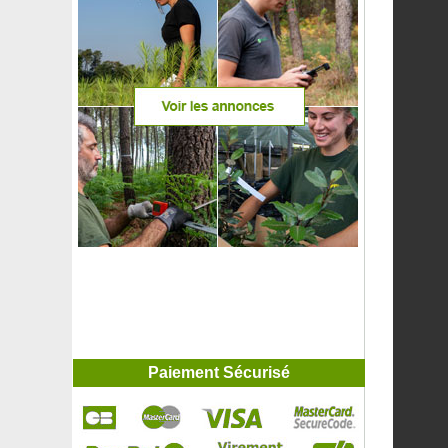
Chêne à feuilles de bambou
Chêne à feuilles de filaire
Chêne à feuilles de laurier
Chêne à feuilles de Saule
Chêne à gros glands
Chêne bicolore
Chêne blanc d'Amérique
Chêne châtaignier
Chêne châtaignier jaune
Chêne chevelu
Chêne Chevelu Truffier - Tuber Melanosporum
Chêne de Garry
Chêne de Hongrie
Chêne de nuttall
Chêne de Shumard
Chêne des marais
Chêne des teinturiers
Chêne du Japon
Chêne du Portugal
Paiement Sécurisé
Chêne écarlate
Chêne étoilé
Chêne glauque
Chêne lanata