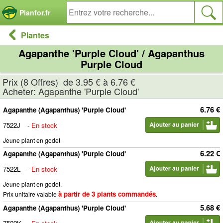
Panneau de gestion des cookies
Planfor.fr
Plantes
Agapanthe 'Purple Cloud' / Agapanthus
Purple Cloud
Prix (8 Offres) de 3.95 € à 6.76 €
Acheter: Agapanthe 'Purple Cloud'
6.76 €
Agapanthe (Agapanthus) 'Purple Cloud'
7522J
-
En stock
Jeune plant en godet
6.22 €
Agapanthe (Agapanthus) 'Purple Cloud'
7522L
-
En stock
Jeune plant en godet.
à partir de 3 plants commandés
Prix unitaire valable
.
5.68 €
Agapanthe (Agapanthus) 'Purple Cloud'