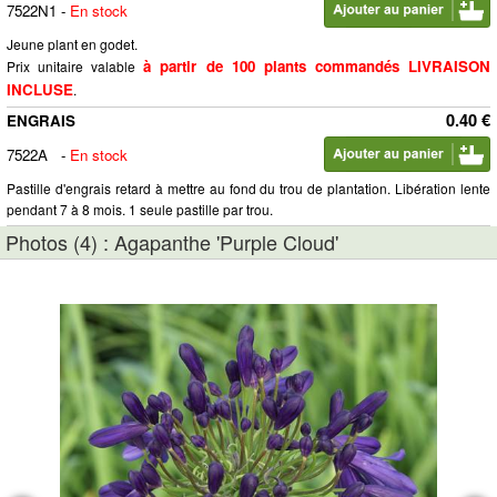
7522N1
-
En stock
Jeune plant en godet.
à partir de 100 plants commandés LIVRAISON
Prix unitaire valable
INCLUSE
.
0.40 €
ENGRAIS
7522A
-
En stock
Pastille d'engrais retard à mettre au fond du trou de plantation. Libération lente
pendant 7 à 8 mois. 1 seule pastille par trou.
Photos (4) : Agapanthe 'Purple Cloud'