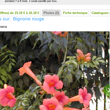
pendant 7 à 8 mois. 1 seule pastille par trou.
Offres) de 15.10 € à 16.18 €
Photos (2)
Fiche technique
Catalogues 
s sur: Bignone rouge
rama