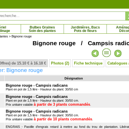
riel
Bulbes Graines
Jardinières, Bacs
Aména
dinage
Soin des plantes
Pots de fleurs
Décor
lantes
> Bignone rouge
Bignone rouge / Campsis radic
nain mughus
Pin Napoléon
5 € - 9.20 €
5.36 € - 37.33 €
Offres) de 15.10 € à 16.18 €
Photos (2)
Fiche technique
Catalogues 
er: Bignone rouge
Désignation
Bignone rouge - Campsis radicans
Plant en pot de 1,5 litre - Hauteur du plant: 30/50 cm
Bignone rouge - Campsis radicans
Plant en pot de 1,5 litre - Hauteur du plant: 30/50 cm.
à partir de 3 plants commandés
Prix unitaire valable
.
Bignone rouge - Campsis radicans
Plant en pot de 1,5 litre - Hauteur du plant: 30/50 cm.
à partir de 10 plants commandés
Prix unitaire valable
.
ENGRAIS - Pastille d'engrais retard à mettre au fond du trou de plantation. Libérat