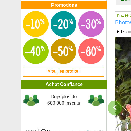
Bambou Pleioblastus pumilus
Promotions
Bambou Pleioblastus pygmaeus
Prix (4 
Bambou Pleioblastus shibu. Tsuboï
Photo
Bambou sacré
Bambou sacré nain 'Fire Power'
⯈ Diapo
Bambou Sasaella m. Albostriata
Bambou Sasa kurilensis
Bambou Sasa palmata
Bambou Sasa tsuboiana
Bambou Sasa veitchii
Bambou Semia. fastuosa
Bambou Semia. fastuosa viridis
Bambou Semia. makinoi
Bambou Semia. okuboi
Achat Confiance
Bambou Semia. yashadake kimmei
Bananier nain à fruits
Bananier nain chinois, Lotus d'or
Bananier rouge d'Abyssinie
Bananier rustique, Bananier du Japon
Baobab
Baobab Specimen
Barbe bleue First Choice