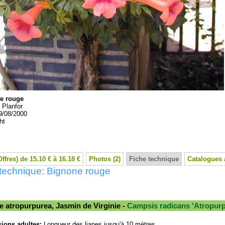
e rouge
:
Planfor
9/08/2000
ht
Offres) de 15.10 € à 16.18 €
Photos (2)
Fiche technique
Catalogues 
technique: Bignone rouge
 atropurpurea, Jasmin de Virginie -
Campsis radicans 'Atropurpu
ions adultes:
Longueur des lianes jusqu'à 10 mètres.