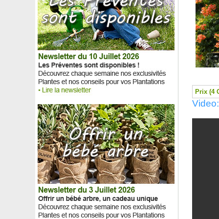
Buis cône, Buis pyramide
Buis déco, Buis topiaire
Buisson ardent Jaune, Pyracantha Jaune
Buisson ardent Orange, Pyracantha Orange
Buisson ardent Rouge, Pyracantha Rouge
Buisson de beauté 'Pink Cloud'
Buisson papier à fleurs d'or, Edgeworthie
Buisson papier à fleurs rouges, Edgeworthie
Caféier
Prix (4 
Cajeputier
Video
Calamondin
Calathea, feuillage lancéolé
Calathea, feuillage vert et blanc
Calathea, feuillage vert strié blanc
Calathea, feuillage vert strié rose
Calathea, feuillage zébré
Calocèdre, Cèdre à encens, Cèdre blanc
Camélia champêtre 'High Fragrance'
Camélia d'automne 'Plantation Pink'
Camélia d'automne 'Versicolor'
Camélia d'automne 'Yuletide'
Camélia du Japon bicolore