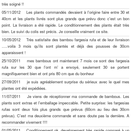
très soigné !!
05/11/2012 Les plants commandés devaient à l'origine faire entre 30 et
40cm et les plants livrés sont plus grands que prévu donc c'est un bon
point. La livraison a été rapide. Le conditionnement des plants était très
bien. Le suivi du colis est précis. Je conseille vraiment ce site.
10/05/2012 Très satisfaite des bambou fargesia rufa et de leur livraison
.....voila 3 mois qu'ils sont plantés et déjà des pousses de 30cm
apparaissent !
25/10/2011 mes bambous ont maintenant 7 mois ce sont des fargesia
rufa sur les 30 que l'ont m' a envoyé, seulement 30 se portent
magnifiquement bien et ont pris 80 cm que du bonheur
27/09/2011 je suis agréablement surprise du sérieux avec le quel mes
plantes ont été expédiées.
11/07/2011 Je viens de réceptionner ma commande de bambous. Les
plants sont extras et l'emballage impeccable. Petite surprise: les fargesias
rufas sont deux fois plus grands que prévus (60cm au lieu des 30cm
prévus). C'est ma deuxième commande et sans doute pas la dernière. A
recommander vivement !!!!
01/05/2011 Conditionement ok .developement très rapide comparé à un