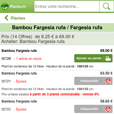
Panneau de gestion des cookies
Planfor.fr
Plantes
Bambou Fargesia rufa / Fargesia rufa
Prix (14 Offres) de 8.25 € à 69.00 €
Acheter: Bambou Fargesia rufa
69.00 €
Bambou Fargesia rufa
9272B
-
1 article en stock
Plant en conteneur de 12 litres - Hauteur de la plante :
100/125
cm.
63.50 €
Bambou Fargesia rufa
9272Y
-
Epuisé
Plant en conteneur de 12 litres - Hauteur de la plante :
100/125
cm.
à partir de 3 plants commandés - remise 8%
Prix unitaire valable
58.65 €
Bambou Fargesia rufa
9272C
-
Epuisé