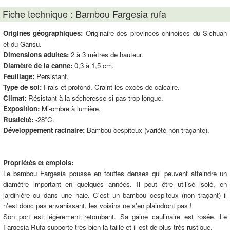
Fiche technique : Bambou Fargesia rufa
Origines géographiques:
Originaire des provinces chinoises du Sichuan
et du Gansu.
Dimensions adultes:
2 à 3 mètres de hauteur.
Diamètre de la canne:
0,3 à 1,5 cm.
Feuillage:
Persistant.
Type de sol:
Frais et profond. Craint les excès de calcaire.
Climat:
Résistant à la sécheresse si pas trop longue.
Exposition:
Mi-ombre à lumière.
Rusticité:
-28°C.
Développement racinaire:
Bambou cespiteux (variété non-traçante).
Propriétés et emplois:
Le bambou Fargesia pousse en touffes denses qui peuvent atteindre un
diamètre important en quelques années. Il peut être utilisé isolé, en
jardinière ou dans une haie. C'est un bambou cespiteux (non traçant) il
n'est donc pas envahissant, les voisins ne s'en plaindront pas !
Son port est légèrement retombant. Sa gaine caulinaire est rosée. Le
Fargesia Rufa supporte très bien la taille et il est de plus très rustique.