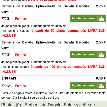
2.75 €
Berberis de Darwin, Epine-vinette de Darwin Berberis
darwinii
7709N
-
En stock
Jeune plant en godet - Hauteur du plant: 10/15 cm.
à partir de 50 plants commandés LIVRAISON
Prix unitaire valable
INCLUSE
.
2.55 €
Berberis de Darwin, Epine-vinette de Darwin Berberis
darwinii
7709P
-
En stock
Jeune plant en godet - Hauteur du plant: 10/15 cm.
à partir de 100 plants commandés LIVRAISON
Prix unitaire valable
INCLUSE
.
0.40 €
ENGRAIS
7709A
-
En stock
Pastille d'engrais retard à mettre au fond du trou de plantation. Libération lente
pendant 7 à 8 mois. 1 seule pastille par trou.
Photos (9) : Berberis de Darwin, Epine-vinette de