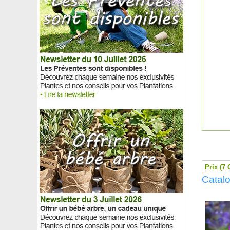
Grévilléa romarin 'Jenkinsii'
Grewie occidentale, Raisin de Karoo
Griseline du littoral
Groseillier à fleurs
Groseillier à grappes
Groseillier à maquereaux
Groseillier des Alpes
Guimauve officinale
Gunnère de Magellan
Gypsophile rampante
Gypsophile rampante rose
Haie brise-vent
Hamamélis 'Arnold Promise'
Hamamélis 'Diane'
Hamamélis 'Feuerzauber'
Hamamélis 'Yamina'
Prix (7 
Hélianthème blanc
Catalo
Hélianthème jaune
Hélianthème orange
Hélianthème rose
Hélianthème rouge
Hémérocalle jaune, Lis d’un jour