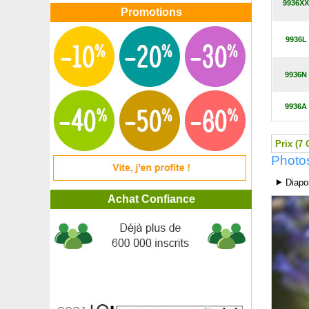
9936XX
Fusain au feuillage coloré rouge
Promotions
Fusain commun d'Europe
Fusain du Japon à grandes feuilles
9936L
Fusain du Japon à petites feuilles
Fusain du Japon à pousses blanches 'Paloma blanca'
9936N
Fusain du Japon 'Green Spire'
Fusain rampant
Galé odorant, Piment aquatique, Myrte des marais
9936A
Gardenia 'Celestial Star'
Gardenia 'Crown Jewel'
Prix (7 
Gardenia jasminoides, Jasmin du Cap
Photos
Gardenia 'Kleim's Hardy'
Garrya elliptica
⯈ Diapo
Gattilier
Achat Confiance
Gaulthérie couchée, Thé des bois
Gaulthérie mucronée à baies rouges
Gaulthérie mucronée baies blanches
Gaulthérie mucronée baies roses
Gaura blanc de Lindheimer
Gaura rose de Lindheimer
Gaura rouge de Lindheimer
Gazon des Mascareignes, Zoysia