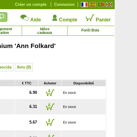
Créer un compte
Connexion
Aide
Compte
Panier
gement
Idées
Forêt Bois
ation
cadeaux
ium 'Ann Folkard'
Cotoneaster dammeri
Cyprès de Florence
1.65 € - 8.84 €
7.95 € - 113.07 €
sociés
Avis (0)
€ TTC
Acheter
Disponibilité
6.90
En stock
6.31
En stock
5.67
En stock