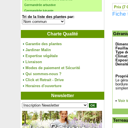
Germandrée arbustive
Prix (7 
Germandrée luisante
Fiche 
Tri de la liste des plantes par:
Gingembre japonais
Ginkgo biloba
Ginkgo biloba fastigié
Charte Qualité
Gérani
Ginkgo biloba nain 'Mariken'
Glycine blanche
•
Garantie des plantes
Dimens
Glycine de Chine bleue
Feuilla
•
Jardiner Malin
Glycine d'été
Type de
•
Expertise végétale
Climat:
Glycine rose
Exposi
•
Livraison
Goji à baies jaunes
Densité
•
Modes de paiement et Sécurité
Goji ou Lyciet de Barbarie
•
Goumi du Japon
Qui sommes-nous ?
Proprié
Goyavier de Chine, Goyavier cerise
•
Click et Retrait - Drive
Le géra
bordure
Goyavier de Montevideo, Acca, Goyavier du Brésil
•
Horaires d'ouverture
simplem
Goyavier du Chili
Newsletter
Goyavier du Chili 'Flambeau'
•
Voir 
Goyavier fraise
Grenadier à fleurs bicolores 'Mme Legrelle'
Grenadier à fruits
Grenadier nain
Terreau
Grévilléa 'Canberra Gem'