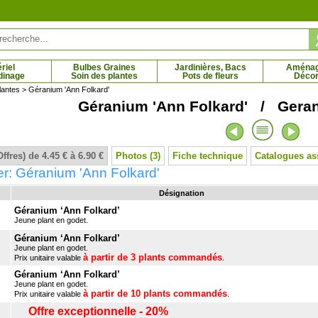
riel
Bulbes Graines
Jardinières, Bacs
Aména
dinage
Soin des plantes
Pots de fleurs
Décor
lantes
> Géranium 'Ann Folkard'
Géranium 'Ann Folkard' / Geran
des pagodes panaché
Cornouiller sanguin 'Midwinter Fire'
6 € - 69.79 €
2.98 € - 12.44 €
Offres) de 4.45 € à 6.90 €
Photos (3)
Fiche technique
Catalogues as
r: Géranium 'Ann Folkard'
Désignation
Géranium ‘Ann Folkard’
Jeune plant en godet.
Géranium ‘Ann Folkard’
Jeune plant en godet.
à partir de 3 plants commandés
Prix unitaire valable
.
Géranium ‘Ann Folkard’
Jeune plant en godet.
à partir de 10 plants commandés
Prix unitaire valable
.
Offre exceptionnelle - 20%