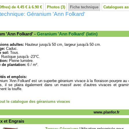
Offres) de 4.45 € à 6.90 €
Photos (3)
Fiche technique
Catalogues as
technique: Géranium 'Ann Folkard'
um 'Ann Folkard' -
Geranium 'Ann Folkard' (latin)
ions adultes:
Hauteur jusqu'à 50 cm, largeur jusqu'à 50 cm.
ge:
Caduc.
 sol:
Tous.
Rustique jusqu'à -23°C.
tion:
Pleine lumière.
 de plantation:
6 / m².
tés et emplois:
nium 'Ann Folkard' est un superbe géranium vivace à la floraison pourpre au 
s, il se plaira également dans un massif avec d’autres vivaces et gramin
ent la touffe.
tout le catalogue des géraniums vivaces
www.planfor.fr
x et Engrais