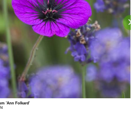
um 'Ann Folkard'
ht