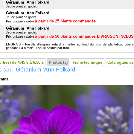
Géranium ‘Ann Folkard’
Jeune plant en godet.
Géranium ‘Ann Folkard’
Jeune plant en godet.
à partir de 25 plants commandés
Prix unitaire valable
.
Géranium ‘Ann Folkard’
Jeune plant en godet.
à partir de 50 plants commandés LIVRAISON INCLU
Prix unitaire valable
ENGRAIS - Pastille d'engrais retard à mettre au fond du trou de plantation. Libérat
pendant 7 à 8 mois. 1 seule pastille par trou.
Offres) de 4.45 € à 6.90 €
Photos (3)
Fiche technique
Catalogues as
 sur: Géranium 'Ann Folkard'
rama