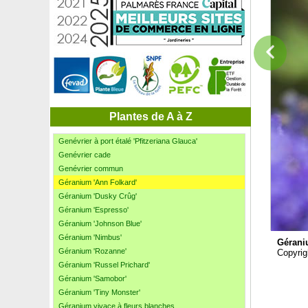
Gazon d'Espagne à fleurs blanches
Gazon d'Espagne à fleurs roses
Genêt à balais
Genêt à balais 'Boskoop Ruby'
Genêt à balais 'Burkwoodii'
Genêt à balais 'La Coquette'
Genêt à balais 'Lena'
Genêt d'Espagne
Genévrier à port étalé 'Old Gold'
Plantes de A à Z
Genévrier à port étalé 'Pfitzeriana Aurea'
Genévrier à port étalé 'Pfitzeriana Glauca'
Genévrier cade
Genévrier commun
Géranium 'Ann Folkard'
Géranium 'Dusky Crûg'
Géranium 'Espresso'
Géranium 'Johnson Blue'
Géranium 'Nimbus'
Gérani
Géranium 'Rozanne'
Copyrig
Géranium 'Russel Prichard'
Géranium 'Samobor'
Géranium 'Tiny Monster'
Géranium vivace à fleurs blanches