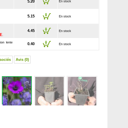
5.20
En stock
5.15
En stock
4.45
En stock
SE
.
ion lente
0.40
En stock
sociés
Avis (0)