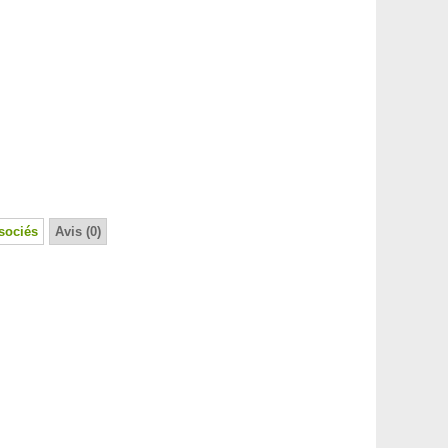
sociés
Avis (0)