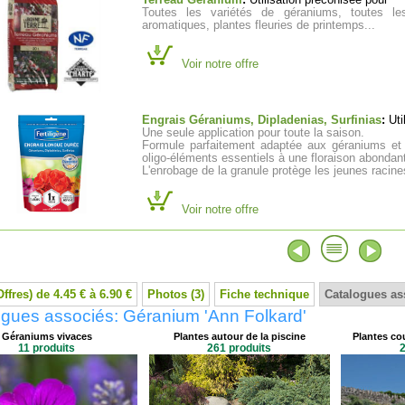
Terreau Géranium
:
Utilisation préconisée pour
Toutes les variétés de géraniums, toutes le
aromatiques, plantes fleuries de printemps...
Voir notre offre
Engrais Géraniums, Dipladenias, Surfinias
:
Uti
Une seule application pour toute la saison.
Formule parfaitement adaptée aux géraniums et a
oligo-éléments essentiels à une floraison abondan
L'enrobage de la granule protège les jeunes racine
Voir notre offre
Offres) de 4.45 € à 6.90 €
Photos (3)
Fiche technique
Catalogues as
gues associés: Géranium 'Ann Folkard'
Géraniums vivaces
Plantes autour de la piscine
Plantes cou
11 produits
261 produits
2