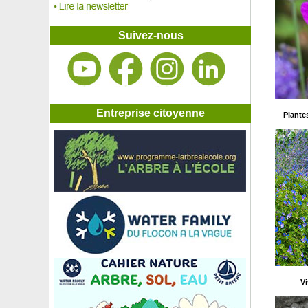
Hémérocalle orange, Lis d’un jour
Hémérocalle rose, Lis d’un jour
Hémérocalle rouge, Lis d’un jour
Suivez-nous
Heptacodium de Chine
Herbe à soie 'Bright Edge'
Herbe aux écouvillons
Herbe aux écouvillons 'Fireworks'
Herbe de la Pampa
Herbe de la Pampa rose
Entreprise citoyenne
Plante
Herbe du Japon
Herbe du Japon 'All gold'
Herbe du Japon 'Aureola'
Herbe du Japon 'Beni kaze'
Herbe sanglante
Herbe sucrée des Aztèques, Verveine sucrante
Hêtre à feuilles tricolores
Hêtre commun
Hêtre de Magellan, Hêtre austral
Hêtre pleureur
Hêtre pourpre
Heuchère 'Berry smoothie'
Vi
Heuchère 'Black beauty'
Heuchère 'Caramel'