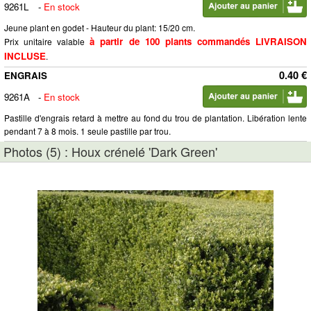
9261L
-
En stock
Jeune plant en godet - Hauteur du plant: 15/20 cm.
à partir de 100 plants commandés LIVRAISON
Prix unitaire valable
INCLUSE
.
0.40 €
ENGRAIS
9261A
-
En stock
Pastille d'engrais retard à mettre au fond du trou de plantation. Libération lente
pendant 7 à 8 mois. 1 seule pastille par trou.
Photos (5) : Houx crénelé 'Dark Green'