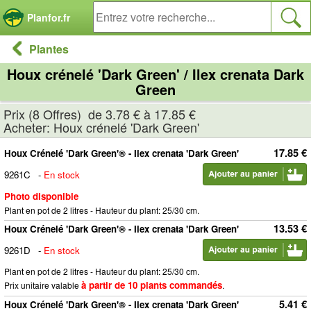
Panneau de gestion des cookies
Planfor.fr
Plantes
Houx crénelé 'Dark Green' / Ilex crenata Dark
Green
Prix (8 Offres) de 3.78 € à 17.85 €
Acheter: Houx crénelé 'Dark Green'
17.85 €
Houx Crénelé 'Dark Green'® - Ilex crenata 'Dark Green'
9261C
-
En stock
Photo disponible
Plant en pot de 2 litres - Hauteur du plant: 25/30 cm.
13.53 €
Houx Crénelé 'Dark Green'® - Ilex crenata 'Dark Green'
9261D
-
En stock
Plant en pot de 2 litres - Hauteur du plant: 25/30 cm.
à partir de 10 plants commandés
Prix unitaire valable
.
5.41 €
Houx Crénelé 'Dark Green'® - Ilex crenata 'Dark Green'