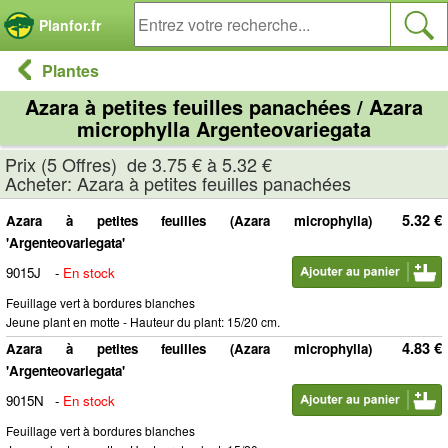
Panneau de gestion des cookies
Planfor.fr
Plantes
Azara à petites feuilles panachées / Azara
microphylla Argenteovariegata
Prix (5 Offres) de 3.75 € à 5.32 €
Acheter: Azara à petites feuilles panachées
5.32 €
Azara à petites feuilles (Azara microphylla)
'Argenteovariegata'
9015J
-
En stock
Feuillage vert à bordures blanches
Jeune plant en motte - Hauteur du plant: 15/20 cm.
4.83 €
Azara à petites feuilles (Azara microphylla)
'Argenteovariegata'
9015N
-
En stock
Feuillage vert à bordures blanches