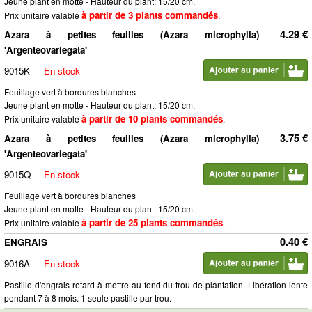
Jeune plant en motte - Hauteur du plant: 15/20 cm.
à partir de 3 plants commandés
Prix unitaire valable
.
4.29 €
Azara à petites feuilles (Azara microphylla)
'Argenteovariegata'
9015K
-
En stock
Feuillage vert à bordures blanches
Jeune plant en motte - Hauteur du plant: 15/20 cm.
à partir de 10 plants commandés
Prix unitaire valable
.
3.75 €
Azara à petites feuilles (Azara microphylla)
'Argenteovariegata'
9015Q
-
En stock
Feuillage vert à bordures blanches
Jeune plant en motte - Hauteur du plant: 15/20 cm.
à partir de 25 plants commandés
Prix unitaire valable
.
0.40 €
ENGRAIS
9016A
-
En stock
Pastille d'engrais retard à mettre au fond du trou de plantation. Libération lente
pendant 7 à 8 mois. 1 seule pastille par trou.