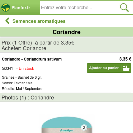
Panneau de gestion des cookies
Planfor.fr
Semences aromatiques
Coriandre
Prix (1 Offre) à partir de 3.35€
Acheter: Coriandre
3.35 €
Coriandre - Coriandrum sativum
G0341
-
En stock
Graines - Sachet de 6 gr.
Semis: Février / Mai
Récolte: Mai / Septembre
Photos (1) : Coriandre