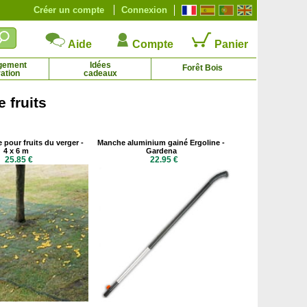
Créer un compte
Connexion
Aide
Compte
Panier
gement
Idées
Forêt Bois
ation
cadeaux
e fruits
Magnolia liliflora Nigra
Magnolia x soulangeana
5.36 € - 91.43 €
4.27 € - 88.19 €
e pour fruits du verger -
Manche aluminium gainé Ergoline -
4 x 6 m
Gardena
25.85 €
22.95 €