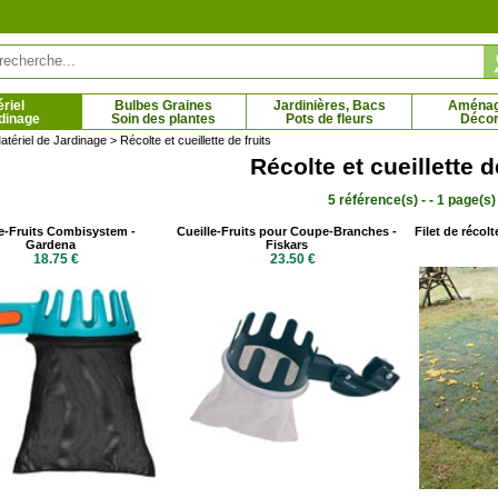
riel
Bulbes Graines
Jardinières, Bacs
Aména
dinage
Soin des plantes
Pots de fleurs
Décor
atériel de Jardinage
> Récolte et cueillette de fruits
Récolte et cueillette d
5 référence(s) - - 1 page(s)
nolia étoilé
Magnolia 'Génie'
 € - 64.38 €
10.77 € - 19.95 €
le-Fruits Combisystem -
Cueille-Fruits pour Coupe-Branches -
Filet de récolt
Gardena
Fiskars
18.75 €
23.50 €