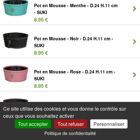
Pot en Mousse - Menthe - D.24 H.11 cm
- SUKI
8.95 €
Pot en Mousse - Noir - D.24 H.11 cm -
SUKI
8.95 €
Pot en Mousse - Rose - D.24 H.11 cm -
SUKI
8.95 €
Pot en Mousse - Taupe - D.24 H.11 cm -
Ce site utilise des cookies et vous donne le contrôle sur
SUKI
ceux que vous souhaitez activer
8.95 €
Tout accepter
Tout refuser
Personnaliser
Politique de confidentialité
0
Mon Compte
Promos
Panier