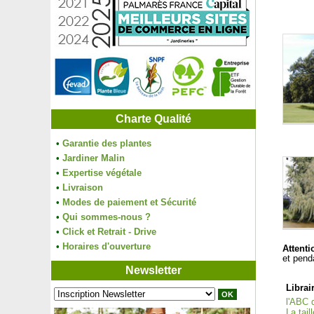
Charte Qualité
•
Garantie des plantes
•
Jardiner Malin
•
Expertise végétale
•
Livraison
•
Modes de paiement et Sécurité
•
Qui sommes-nous ?
•
Click et Retrait - Drive
•
Horaires d'ouverture
Attenti
et penda
Newsletter
Librai
l'ABC d
La tail