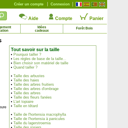
Créer un compte
Connexion
Aide
Compte
Panier
gement
Idées
Forêt Bois
ation
cadeaux
s
Tout savoir sur la taille
Petite Pervenche pourpre
Phlox nain blanc, Phlox mousse blanc
•
Pourquoi tailler ?
2.65 € - 6.42 €
2.44 € - 4.92 €
•
Les règles de base de la taille...
•
Bien choisir son matériel de taille
•
Quand tailler ?
•
Taille des arbustes
•
Taille des haies
•
Taille des arbres fruitiers
•
Taille des arbres d'ombrage
•
Taille des arbres
•
Taille des fleurs fanées
•
L'art topiaire
•
Taille en têtard
eure
•
Taille de l'hortensia macrophylla
•
Taille de l'hortensia à panicules
•
Taille du lagerstroemia
•
Taille des rosiers