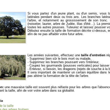
Si vous partez d'un jeune plant, ou d'un semis, vous la
latérales pendant deux ou trois ans. Les branches latéral
l'arbre, et notamment au grossissement de son tronc.
(noisetier, laurier, arbre de Judée, lilas d'été…). La prem
toutes les autres pousses. Tuteurez et laissez pousser vo
Débutez ensuite la taille de formation décrite ci-dessus, e
afin de ne pas affaiblir votre futur arbre.
Les années suivantes, effectuez une
taille d'entretien
rég
- Supprimez bien sûr le bois mort ou malade,
- Supprimez les branches poussant vers l'intérieur,
- Coupez les gourmands (pousses verticales) pour laisser 
- Enlevez, si besoin, les drageons (rejets de souche à la 
Il sera important de maintenir un certain équilibre dan
pas altérer la formation de la tête de l'arbre.
on:
une mauvaise taille est souvent plus néfaste pour les arbres que l'absenc
nt la taille, afin de voir votre arbre dans sa globalité.
rie
e la taille
le des arbres fruitiers