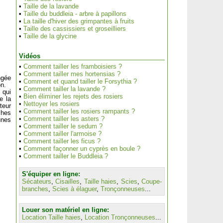
•
Taille de la lavande
•
Taille du buddleia - arbre à papillons
•
La taille d'hiver des grimpantes à fruits
•
Taille des cassissiers et groseilliers
•
Taille de la glycine
Vidéos
•
Comment tailler les framboisiers ?
•
Comment tailler mes hortensias ?
ngée
•
Comment et quand tailler le Forsythia ?
on.
•
Comment tailler la lavande ?
 qui
•
Bien éliminer les rejets des rosiers
e la
•
Nettoyer les rosiers
teur
•
Comment tailler les rosiers rampants ?
ches
•
Comment tailler les asters ?
unes
•
Comment tailler le sedum ?
•
Comment tailler l'armoise ?
•
Comment tailler les ficus ?
•
Comment façonner un cyprès en boule ?
•
Comment tailler le Buddleia ?
S'équiper en ligne:
Sécateurs
,
Cisailles
,
Taille haies
,
Scies
,
Coupe-
branches
,
Scies à élaguer
,
Tronçonneuses
...
Louer son matériel en ligne:
Location Taille haies
,
Location Tronçonneuses
...