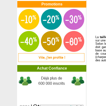
Promotions
La
tail
sur une
Selon le
doit ga
base au
de cour
(charpe
des autr
Achat Confiance