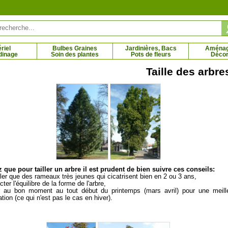
riel
Bulbes Graines
Jardinières, Bacs
Aména
dinage
Soin des plantes
Pots de fleurs
Décor
Taille des arbre
ervenche blanche
Petite Pervenche bleue
5 € - 4.92 €
2.11 € - 8.12 €
 que pour tailler un arbre il est prudent de bien suivre ces conseils:
iller que des rameaux très jeunes qui cicatrisent bien en 2 ou 3 ans,
ter l'équilibre de la forme de l'arbre,
er au bon moment au tout début du printemps (mars avril) pour une meill
ation (ce qui n'est pas le cas en hiver).