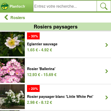
Panneau de gestion des cookies
Planfor.fr
Rosiers
Rosiers paysagers
- 30%
Eglantier sauvage
1.65 € - 4.92 €
Rosier 'Ballerina'
12.93 € - 15.69 €
- 20%
Rosier paysager blanc 'Little White Pet'
2.98 € - 8.12 €