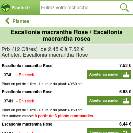
Panneau de gestion des cookies
Planfor.fr
Plantes
Escallonia macrantha Rose / Escallonia
macrantha rosea
Prix (12 Offres) de 2.45 € à 7.52 €
Acheter: Escallonia macrantha Rose
7.52 €
Escallonia macrantha Rose
1374L
-
En stock
Plant en pot de 1 litre - Hauteur du plant: 40/60 cm.
6.98 €
Escallonia macrantha Rose
1374N
-
En stock
Plant en pot de 1 litre - Hauteur du plant: 40/60 cm.
à partir de 3 plants commandés
Prix unitaire valable
.
6.44 €
Escallonia macrantha Rose