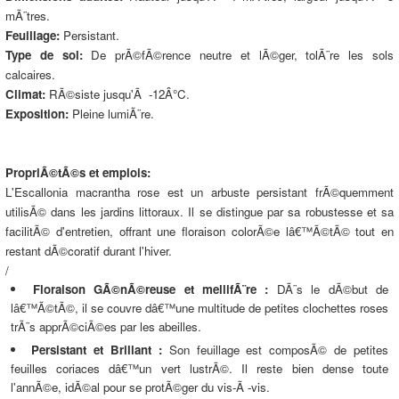
mÃ¨tres.
Feuillage:
Persistant.
Type de sol:
De prÃ©fÃ©rence neutre et lÃ©ger, tolÃ¨re les sols
calcaires.
Climat:
RÃ©siste jusqu'Ã -12Â°C.
Exposition:
Pleine lumiÃ¨re.
PropriÃ©tÃ©s et emplois:
L'Escallonia macrantha rose est un arbuste persistant frÃ©quemment
utilisÃ© dans les jardins littoraux. Il se distingue par sa robustesse et sa
facilitÃ© d'entretien, offrant une floraison colorÃ©e lâ€™Ã©tÃ© tout en
restant dÃ©coratif durant l'hiver.
/
Floraison GÃ©nÃ©reuse et mellifÃ¨re :
DÃ¨s le dÃ©but de
lâ€™Ã©tÃ©, il se couvre dâ€™une multitude de petites clochettes roses
trÃ¨s apprÃ©ciÃ©es par les abeilles.
Persistant et Brillant :
Son feuillage est composÃ© de petites
feuilles coriaces dâ€™un vert lustrÃ©. Il reste bien dense toute
l'annÃ©e, idÃ©al pour se protÃ©ger du vis-Ã -vis.