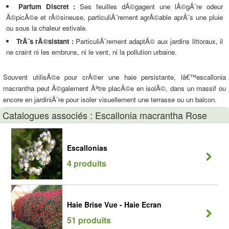
Parfum Discret :
Ses feuilles dÃ©gagent une lÃ©gÃ¨re odeur
Ã©picÃ©e et rÃ©sineuse, particuliÃ¨rement agrÃ©able aprÃ¨s une pluie
ou sous la chaleur estivale.
TrÃ¨s rÃ©sistant :
ParticuliÃ¨rement adaptÃ© aux jardins littoraux, il
ne craint ni les embruns, ni le vent, ni la pollution urbaine.
Souvent utilisÃ©e pour crÃ©er une haie persistante, lâ€™escallonia
macrantha peut Ã©galement Ãªtre placÃ©e en isolÃ©, dans un massif ou
encore en jardiniÃ¨re pour isoler visuellement une terrasse ou un balcon.
Catalogues associés : Escallonia macrantha Rose
Escallonias
4 produits
Haie Brise Vue - Haie Ecran
51 produits