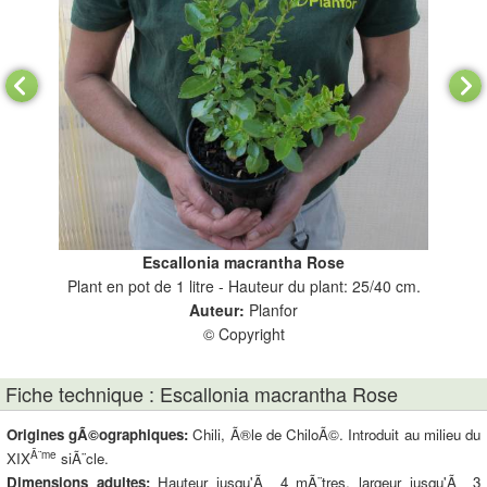
Escallonia macrantha Rose
Plant en pot de 1 litre - Hauteur du plant: 25/40 cm.
Auteur:
Planfor
© Copyright
Fiche technique : Escallonia macrantha Rose
Origines gÃ©ographiques:
Chili, Ã®le de ChiloÃ©. Introduit au milieu du
Ã¨me
XIX
siÃ¨cle.
Dimensions adultes:
Hauteur jusqu'Ã 4 mÃ¨tres, largeur jusqu'Ã 3