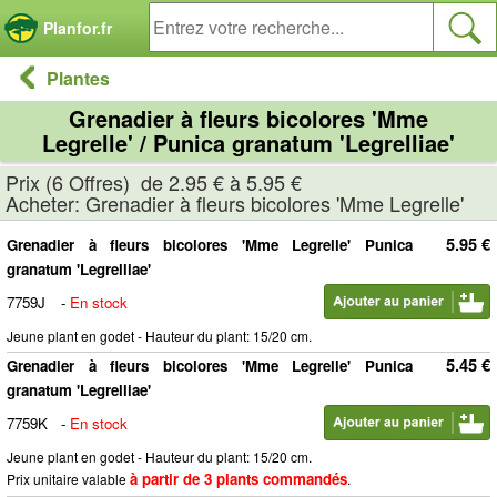
Panneau de gestion des cookies
Planfor.fr
Plantes
Grenadier à fleurs bicolores 'Mme
Legrelle' / Punica granatum 'Legrelliae'
Prix (6 Offres) de 2.95 € à 5.95 €
Acheter: Grenadier à fleurs bicolores 'Mme Legrelle'
5.95 €
Grenadier à fleurs bicolores 'Mme Legrelle' Punica
granatum 'Legrelliae'
7759J
-
En stock
Jeune plant en godet - Hauteur du plant: 15/20 cm.
5.45 €
Grenadier à fleurs bicolores 'Mme Legrelle' Punica
granatum 'Legrelliae'
7759K
-
En stock
Jeune plant en godet - Hauteur du plant: 15/20 cm.
à partir de 3 plants commandés
Prix unitaire valable
.