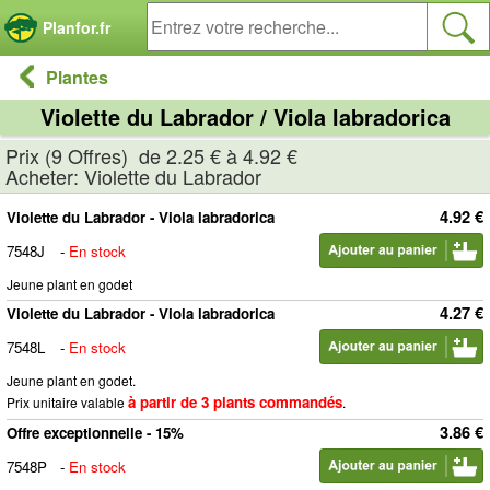
Panneau de gestion des cookies
Planfor.fr
Plantes
Violette du Labrador / Viola labradorica
Prix (9 Offres) de 2.25 € à 4.92 €
Acheter: Violette du Labrador
4.92 €
Violette du Labrador - Viola labradorica
7548J
-
En stock
Jeune plant en godet
4.27 €
Violette du Labrador - Viola labradorica
7548L
-
En stock
Jeune plant en godet.
à partir de 3 plants commandés
Prix unitaire valable
.
3.86 €
Offre exceptionnelle - 15%
7548P
-
En stock