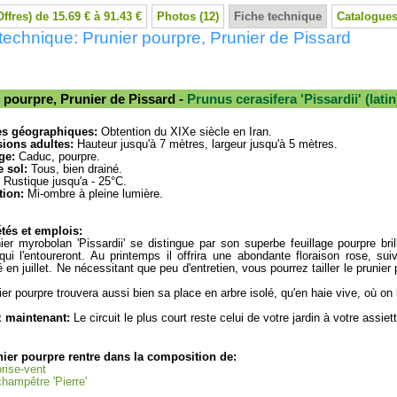
Offres) de 15.69 € à 91.43 €
Photos (12)
Fiche technique
Catalogues
technique: Prunier pourpre, Prunier de Pissard
 pourpre, Prunier de Pissard -
Prunus cerasifera 'Pissardii' (latin
es géographiques:
Obtention du XIXe siècle en Iran.
ions adultes:
Hauteur jusqu'à 7 mètres, largeur jusqu'à 5 mètres.
ge:
Caduc, pourpre.
 sol:
Tous, bien drainé.
Rustique jusqu'a - 25°C.
tion:
Mi-ombre à pleine lumière.
tés et emplois:
ier myrobolan 'Pissardii' se distingue par son superbe feuillage pourpre bri
qui l'entoureront. Au printemps il offrira une abondante floraison rose, su
é en juillet. Ne nécessitant que peu d'entretien, vous pourrez tailler le prunier
ier pourpre trouvera aussi bien sa place en arbre isolé, qu'en haie vive, où on
z maintenant:
Le circuit le plus court reste celui de votre jardin à votre assiett
nier pourpre rentre dans la composition de:
rise-vent
hampêtre 'Pierre'