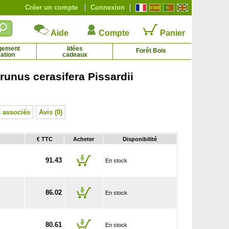
Créer un compte
Connexion
Aide
Compte
Panier
gement
Idées
Forêt Bois
ation
cadeaux
runus cerasifera Pissardii
Cerisier Bigarreau Napoléon
Cerisier du Japon 'Kanzan'
31.92 € - 69.79 €
16.95 € - 93.60 €
 associés
Avis (0)
€ TTC
Acheter
Disponibilité
91.43
En stock
86.02
En stock
80.61
En stock