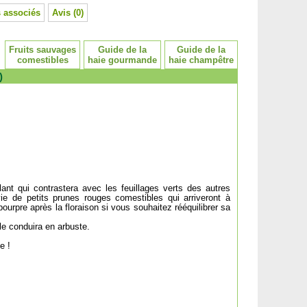
 associés
Avis (0)
Fruits sauvages
Guide de la
Guide de la
comestibles
haie gourmande
haie champêtre
)
llant qui contrastera avec les feuillages verts des autres
ivie de petits prunes rouges comestibles qui arriveront à
 pourpre après la floraison si vous souhaitez rééquilibrer sa
 le conduira en arbuste.
e !