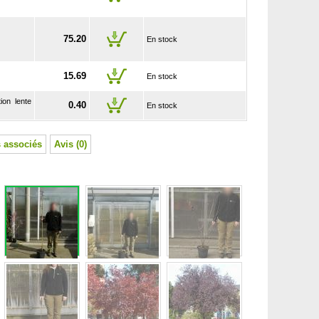
75.20
En stock
15.69
En stock
ion lente
0.40
En stock
 associés
Avis (0)