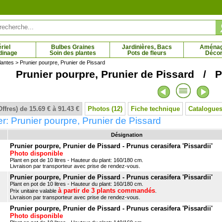
riel
Bulbes Graines
Jardinières, Bacs
Aména
dinage
Soin des plantes
Pots de fleurs
Décor
lantes
> Prunier pourpre, Prunier de Pissard
Prunier pourpre, Prunier de Pissard / P
re du Liban
Cerisier Bigarreau Burlat
 € - 195.00 €
14.95 € - 69.79 €
Offres) de 15.69 € à 91.43 €
Photos (12)
Fiche technique
Catalogues
r: Prunier pourpre, Prunier de Pissard
Désignation
Prunier pourpre, Prunier de Pissard - Prunus cerasifera 'Pissardii'
Photo disponible
Plant en pot de 10 litres - Hauteur du plant: 160/180 cm.
Livraison par transporteur avec prise de rendez-vous.
Prunier pourpre, Prunier de Pissard - Prunus cerasifera 'Pissardii'
Plant en pot de 10 litres - Hauteur du plant: 160/180 cm.
à partir de 3 plants commandés
Prix unitaire valable
.
Livraison par transporteur avec prise de rendez-vous.
Prunier pourpre, Prunier de Pissard - Prunus cerasifera 'Pissardii'
Photo disponible