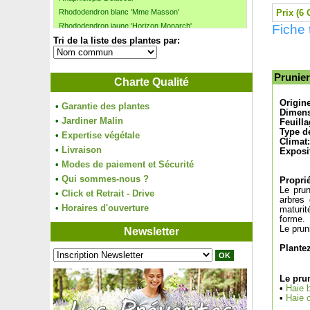
Rhododendron blanc 'Mme Masson'
Prix (6 
Rhododendron jaune 'Horizon Monarch'
Fiche 
Tri de la liste des plantes par:
Rhododendron nain blanc
Rhododendron nain mauve
Rhododendron nain 'Percy Wiseman'
Prunier
Charte Qualité
Rhododendron nain rose
Rhododendron rose 'Fenbeyum'
Origin
•
Garantie des plantes
Rhododendron rose 'Germania'
Dimens
•
Jardiner Malin
Feuilla
Rhododendron rose 'Golden Gate'
Type de
•
Expertise végétale
Rhododendron rose 'Virginia Richards'
Climat:
•
Livraison
Rhododendron rose 'Winsome'
Exposi
•
Modes de paiement et Sécurité
Rhododendron rouge 'Elisabeth'
•
Rhododendron rouge 'Lord Roberts'
Qui sommes-nous ?
Proprié
Le prun
Rhododendron rouge 'Markeeta's Prize'
•
Click et Retrait - Drive
arbres 
Rhododendron violet pontique
•
Horaires d'ouverture
maturit
forme.
Rhubarbe
Le prun
Newsletter
Rhubarbe géante du Brésil
Rince-bouteille blanc
Plante
Rince-bouteille jaune
Rince-bouteille 'Laevis'
Le pru
•
Haie b
Rince-bouteille 'Little John'
•
Haie c
Rince-bouteille rose