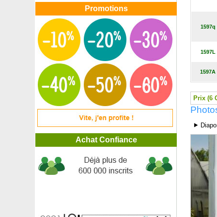
Pommier d'amour
Promotions
Pommier de Kei, Pomme caffre
Pommier 'Fuji'
1597q
Pommier 'Gala'
Pommier 'Golden delicious'
1597L
Pommier 'Granny Smith'
Pommier 'Juliet'
1597A
Pommier nain autofertile
Pommier nain colonnaire
Pommier perpetu 'Evereste'
Prix (6 
Pommier 'Reine des reinettes'
Photos
Pommier 'Reinette grise du Canada'
Pommier sauvage
⯈ Diapo
Pommier 'Starkrimson'
Achat Confiance
Potentille arbustive Blanche
Potentille arbustive 'Danny Boy'®
Potentille arbustive Jaune
Potentille arbustive Orange
Potentille arbustive Rose
Pothos, Scindapsus
Pourpier de mer, Arroche marine
Pourpier vivace bicolore