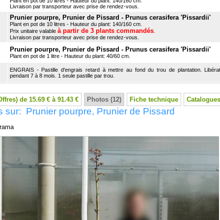
Plant en pot de 10 litres - Hauteur du plant: 140/160 cm.
Livraison par transporteur avec prise de rendez-vous.
Prunier pourpre, Prunier de Pissard - Prunus cerasifera 'Pissardii'
Plant en pot de 10 litres - Hauteur du plant: 140/160 cm.
à partir de 3 plants commandés
Prix unitaire valable
.
Livraison par transporteur avec prise de rendez-vous.
Prunier pourpre, Prunier de Pissard - Prunus cerasifera 'Pissardii'
Plant en pot de 1 litre - Hauteur du plant: 40/60 cm.
ENGRAIS - Pastille d'engrais retard à mettre au fond du trou de plantation. Libérat
pendant 7 à 8 mois. 1 seule pastille par trou.
Offres) de 15.69 € à 91.43 €
Photos (12)
Fiche technique
Catalogues
 sur: Prunier pourpre, Prunier de Pissard
rama