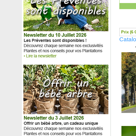
Romarin commun, Romarin officinal
Romarin officinal Tige
Romarin pleureur Tige
Romarin rampant
Roseau de Chine Panaché
Prix (6 
Roseau transmorrissonensis
Catalo
Rose de Noël (Héllebore)
Rose de Noël (Héllebore) d'Orient
Rose de Noël 'Red Hybrids'
Rose de Noël 'White lady spotted'
Rose du Désert - Floraison rose
Rose du Désert - Floraison rouge
Rose du Désert specimen
Rosier 'Abbaye de Cluny'
Rosier 'Abracadabra'
Rosier 'Abraham Darby'
Rosier 'Alain Souchon'
Rosier 'Alba Meillandécor'
Rosier 'Albertine'
Rosier 'Alibaba'
Rosier 'All my loving'
Rosier 'Amber Flush'