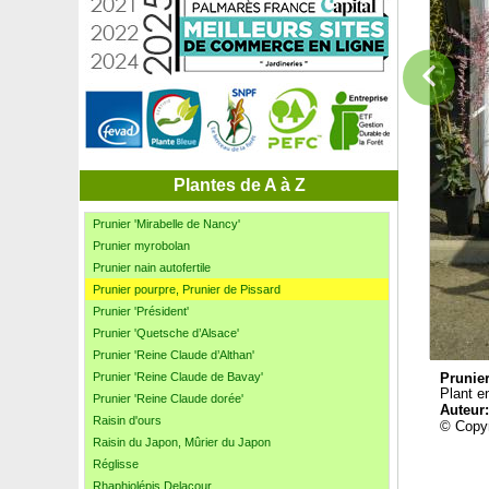
Pourpier vivace blanc
Pourpier vivace carmin
Pourpier vivace jaune
Pourpier vivace orange
Pourpier vivace rouge
Prêle d'hiver, Prêle américaine
Prêle du Japon
Prunellier
Prunier 'd'Ente', Pruneau d'Agen
Plantes de A à Z
Prunier du Natal
Prunier 'Mirabelle de Nancy'
Prunier myrobolan
Prunier nain autofertile
Prunier pourpre, Prunier de Pissard
Prunier 'Président'
Prunier 'Quetsche d’Alsace'
Prunier 'Reine Claude d’Althan'
Prunier 'Reine Claude de Bavay'
Prunier
Plant e
Prunier 'Reine Claude dorée'
Auteur
Raisin d'ours
© Copyr
Raisin du Japon, Mûrier du Japon
Réglisse
Rhaphiolépis Delacour