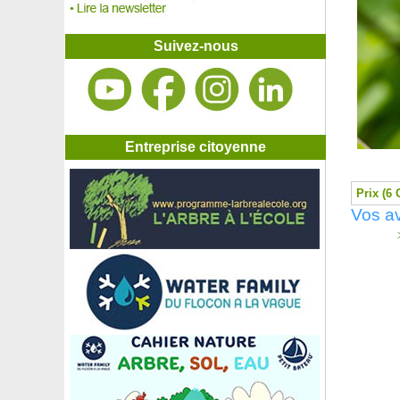
Rosier 'André Le Notre'
Rosier 'Angéla'
Rosier 'Arthur Rimbaud'
Suivez-nous
Rosier 'Astrée'
Rosier 'Auguste Renoir'
Rosier 'Baie des Anges'
Rosier 'Ballerina'
Rosier 'Barbra Streisand'
Rosier 'Bernard Hinault'
Entreprise citoyenne
Rosier 'Black Baccara'
Rosier 'Blue Eden'
Prix (6 
Rosier 'Blue Eyes'
Vos av
Rosier 'Blue Girl'
Rosier 'Bolchoi'
>
Rosier 'Boscobel'
Rosier 'Bossa Nova'
Rosier 'Brocéliande'
Rosier 'Buff Beauty'
Rosier 'Burgundy Ice'
Rosier 'Cardinal de Richelieu'
Rosier Catherine de Médicis
Rosier 'Chabadabada'
Rosier 'Christophe Colomb'