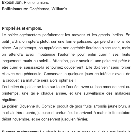
Exposition:
Pleine lumière.
Pollinisateurs:
Conférence, William’s.
Propriétés et emplois:
Le poirier agrémentera parfaitement les moyens et les grands jardins. En
petit jardin, on optera plutôt sur une forme palissée, qui prendra moins de
place. Au printemps, on appréciera son agréable floraison blanc rosé, mais
on attendra avec impatience l’automne pour enfin cueillir ses fruits
longuement muris au soleil... Attention, pour savoir si une poire est prête à
être cueillie, saisissez-la et tournez doucement. Elle doit venir sans forcer
et avec son pédoncule. Conservez-la quelques jours en intérieur avant de
la croquer, sa maturité sera alors optimale !
L’entretien du poirier se fera sur toute l’année, avec un bon amendement au
printemps, une taille chaque année, et une surveillance des maladies
régulière.
Le poirier ‘Doyenné du Comice’ produit de gros fruits arrondis jaune brun, à
la chair très sucrée, juteuse et parfumée. Ils arrivent à maturité fin octobre
début novembre, et se conservent jusqu’en février.
Plantez maintenant:
Le circuit le plus court reste celui de votre jardin à