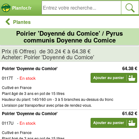
Panneau de gestion des cookies
Planfor.fr
Plantes
Poirier 'Doyenné du Comice' / Pyrus
communis Doyenne du Comice
Prix (6 Offres) de 30.24 € à 64.38 €
Acheter: Poirier 'Doyenné du Comice'
64.38 €
Poirier 'Doyenne du Comice'
0117T
-
En stock
Cultivé en France
Plant âgé de 3 ans en pot de 15 litres
Hauteur du plant: 140/160 cm - 3 à 5 branches au-dessus du tronc
Livraison par transporteur avec prise de rendez-vous.
61.62 €
Poirier 'Doyenne du Comice'
0117U
-
En stock
Cultivé en France
Plant âgé de 3 ans en pot de 15 litres