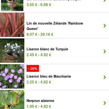
3.55 € - 6.98 €
Lin de nouvelle Zélande 'Rainbow
Queen'
8.07 € - 29.16 €
Liseron blanc de Turquie
2.45 € - 4.92 €
- 20%
Liseron bleu de Mauritanie
2.25 € - 4.92 €
Nerprun alaterne
1.95 € - 4.92 €