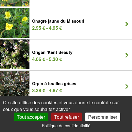
Onagre jaune du Missouri
2.95 € - 4.95 €
Origan 'Kent Beauty'
4.06 € - 5.30 €
Orpin à feuilles grises
3.38 € - 4.87 €
Ce site utilise des cookies et vous donne le contrôle sur
- 20%
ceux que vous souhaitez activer
Tout accepter
Orpin de Siebold rose
Tout refuser
Personnaliser
2.85 € - 6.44 €
Politique de confidentialité
0
Mon Compte
Promos
Panier