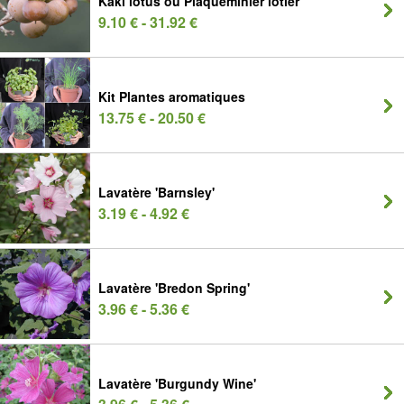
Kaki lotus ou Plaqueminier lotier
9.10 € - 31.92 €
Kit Plantes aromatiques
13.75 € - 20.50 €
Lavatère 'Barnsley'
3.19 € - 4.92 €
Lavatère 'Bredon Spring'
3.96 € - 5.36 €
Lavatère 'Burgundy Wine'