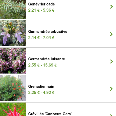
Genévrier cade
2.21 € - 5.36 €
Germandrée arbustive
2.44 € - 7.04 €
Germandrée luisante
2.55 € - 15.69 €
Grenadier nain
2.25 € - 4.92 €
Grévilléa 'Canberra Gem'