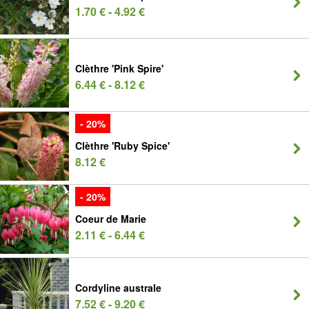
1.70 € - 4.92 €
Clèthre 'Pink Spire'
6.44 € - 8.12 €
- 20%
Clèthre 'Ruby Spice'
8.12 €
- 20%
Coeur de Marie
2.11 € - 6.44 €
Cordyline australe
7.52 € - 9.20 €