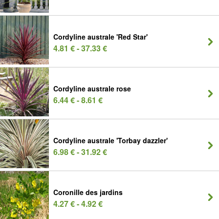
Cordyline australe 'Red Star'
4.81 € - 37.33 €
Cordyline australe rose
6.44 € - 8.61 €
Cordyline australe 'Torbay dazzler'
6.98 € - 31.92 €
Coronille des jardins
4.27 € - 4.92 €