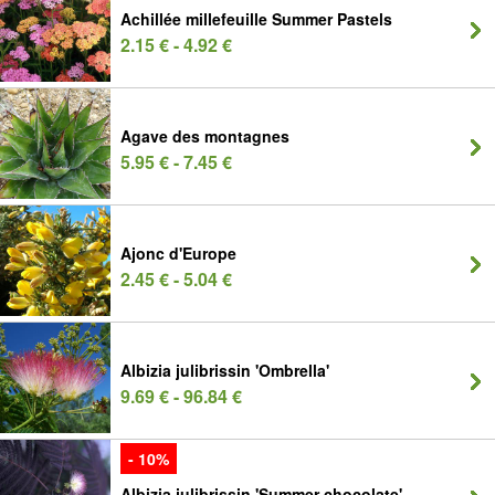
Achillée millefeuille Summer Pastels
2.15 € - 4.92 €
Agave des montagnes
5.95 € - 7.45 €
Ajonc d'Europe
2.45 € - 5.04 €
Albizia julibrissin 'Ombrella'
9.69 € - 96.84 €
- 10%
Albizia julibrissin 'Summer chocolate'