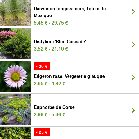
Dasylirion longissimum, Totem du
Mexique
5.45 € - 29.75 €
Distylium 'Blue Cascade'
3.52 € - 21.10 €
- 20%
Erigeron rose, Vergerette glauque
2.65 € - 4.92 €
Euphorbe de Corse
2.98 € - 5.36 €
- 25%