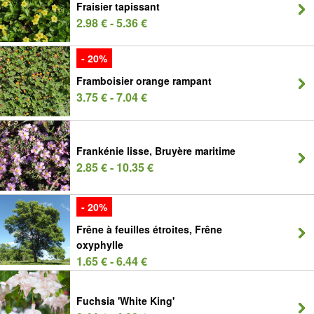
Fraisier tapissant
2.98 € - 5.36 €
- 20%
Framboisier orange rampant
3.75 € - 7.04 €
Frankénie lisse, Bruyère maritime
2.85 € - 10.35 €
- 20%
Frêne à feuilles étroites, Frêne
oxyphylle
1.65 € - 6.44 €
Fuchsia 'White King'