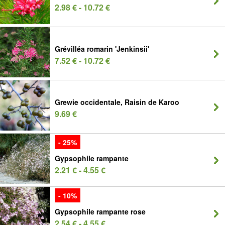
2.98 € - 10.72 €
Grévilléa romarin 'Jenkinsii'
7.52 € - 10.72 €
Grewie occidentale, Raisin de Karoo
9.69 €
- 25%
Gypsophile rampante
2.21 € - 4.55 €
- 10%
Gypsophile rampante rose
2.54 € - 4.55 €