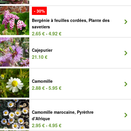
- 30%
Bergénie à feuilles cordées, Plante des
savetiers
2.65 € - 4.92 €
Cajeputier
21.10 €
Camomille
2.88 € - 5.95 €
Camomille marocaine, Pyrèthre
d'Afrique
2.95 € - 4.95 €