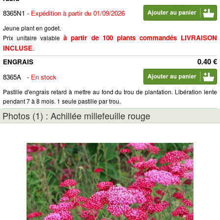
8365N1
-
Expédition à partir du 01/09/2026
Jeune plant en godet.
à partir de 100 plants commandés LIVRAISON
Prix unitaire valable
INCLUSE
.
0.40 €
ENGRAIS
8365A
-
En stock
Pastille d'engrais retard à mettre au fond du trou de plantation. Libération lente
pendant 7 à 8 mois. 1 seule pastille par trou.
Photos (1) : Achillée millefeuille rouge