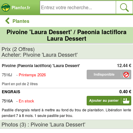
Panneau de gestion des cookies
Planfor.fr
Plantes
Pivoine 'Laura Dessert' / Paeonia lactiflora
Laura Dessert
Prix (2 Offres)
Acheter: Pivoine 'Laura Dessert'
12.44 €
Pivoine (Paeonia lactiflora) 'Laura Dessert'
7516J
-
Printemps 2026
Plant en pot de 2 litres
0.40 €
ENGRAIS
7516A
-
En stock
Pastille d'engrais retard à mettre au fond du trou de plantation. Libération lente
pendant 7 à 8 mois. 1 seule pastille par trou.
Photos (3) : Pivoine 'Laura Dessert'