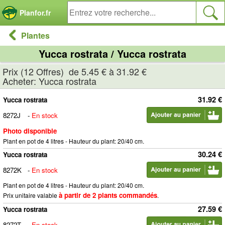
Panneau de gestion des cookies
Planfor.fr
Plantes
Yucca rostrata / Yucca rostrata
Prix (12 Offres) de 5.45 € à 31.92 €
Acheter: Yucca rostrata
31.92 €
Yucca rostrata
8272J
-
En stock
Photo disponible
Plant en pot de 4 litres - Hauteur du plant: 20/40 cm.
30.24 €
Yucca rostrata
8272K
-
En stock
Plant en pot de 4 litres - Hauteur du plant: 20/40 cm.
à partir de 2 plants commandés
Prix unitaire valable
.
27.59 €
Yucca rostrata
8272T
-
En stock