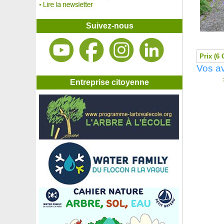
Rosier 'François Mauriac'
Rosier 'Gentle Hermione'
Rosier 'Gertrude Jekyll'
Suivez-nous
Rosier 'Glamis Castle'
Rosier 'Golden Perfumella'
Rosier 'Grootendorst Suprême'
Prix (6 
Rosier 'Hacienda'
Vos av
Rosier 'Hanabi'
>
Rosier 'Hot Cocoa'
Entreprise citoyenne
Rosier 'Iceberg'
Rosier 'Ingrid Bergman'
Rosier 'Isabelle Autissier'
Rosier 'Jacques Cartier'
Rosier 'Joseph's Coat'
Rosier 'Jubilé du Prince de Monaco'
Rosier 'Jubilee Celebration'
Rosier 'La Belle de Rouet'
Rosier 'La Sevillana'
Rosier 'Lichfield Angel'
Rosier 'Lolita Lempicka'
Rosier 'Marcel Pagnol'
Rosier 'Marilyn Monroe'
Rosier 'Mary Rose'