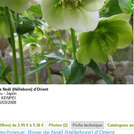
 Noël (Héllebore) d'Orient
u - Japon
:
KENPEI
6/03/2008
Offres) de 2.95 € à 5.36 €
Photos (2)
Fiche technique
Catalogues as
technique: Rose de Noël (Héllebore) d'Orient