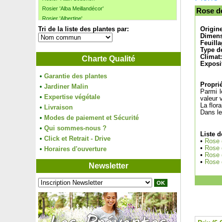
Rosier 'Alba Meillandécor'
Rose de
Rosier 'Albertine'
Tri de la liste des plantes par:
Rosier 'Alibaba'
Origin
Dimens
Rosier 'All my loving'
Feuilla
Rosier 'Amber Flush'
Type de
Climat:
Charte Qualité
Rosier 'André Le Notre'
Exposi
Rosier 'Angéla'
•
Garantie des plantes
Rosier 'Arthur Rimbaud'
Proprié
•
Jardiner Malin
Rosier 'Astrée'
Parmi l
•
Expertise végétale
Rosier 'Auguste Renoir'
valeur 
La flor
•
Livraison
Rosier 'Baie des Anges'
Dans le
•
Modes de paiement et Sécurité
Rosier 'Ballerina'
•
Rosier 'Barbra Streisand'
Qui sommes-nous ?
Liste d
Rosier 'Bernard Hinault'
•
Click et Retrait - Drive
•
Rose 
Rosier 'Black Baccara'
•
Rose 
•
Horaires d'ouverture
•
Rose 
Rosier 'Blue Eden'
•
Rose 
Newsletter
Rosier 'Blue Eyes'
Rosier 'Blue Girl'
Rosier 'Bolchoi'
Rosier 'Boscobel'
Rosier 'Bossa Nova'
Rosier 'Brocéliande'