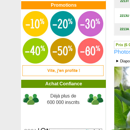
2213T
Prunier 'Reine Claude de Bavay'
Promotions
Prunier 'Reine Claude dorée'
Raisin d'ours
2213U
Raisin du Japon, Mûrier du Japon
Réglisse
2213A
Rhaphiolépis Delacour
Rhododendron blanc 'Mme Masson'
Rhododendron jaune 'Horizon Monarch'
Prix (6 
Rhododendron nain blanc
Photos
Rhododendron nain mauve
⯈ Diapo
Rhododendron nain 'Percy Wiseman'
Rhododendron nain rose
Rhododendron rose 'Fenbeyum'
Rhododendron rose 'Germania'
Achat Confiance
Rhododendron rose 'Golden Gate'
Rhododendron rose 'Virginia Richards'
Rhododendron rose 'Winsome'
Rhododendron rouge 'Elisabeth'
Rhododendron rouge 'Lord Roberts'
Rhododendron rouge 'Markeeta's Prize'
Rhododendron violet pontique
Rhubarbe