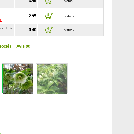
3.45
En stock
2.95
En stock
SE
.
ion lente
0.40
En stock
sociés
Avis (0)