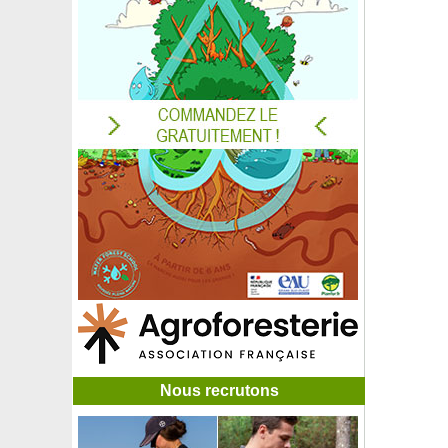
Rosier 'Mermaid'
Rosier 'Michel Desjoyeaux'
Rosier 'Michel Serrault'
Rosier 'Mme A. Meilland', Rosier 'Peace'
Rosier 'Mokarosa'
Rosier 'Moonstone'
Rosier 'Mozart'
Rosier 'Munstead Wood'
Rosier Mutabilis, Rosier de Chine
Rosier nain Zepeti®
Rosier 'Only You'
Rosier 'Pablito'
Rosier 'Pacific Dream'
Rosier 'Palais Impérial de Compiègne'
Rosier 'Pascali'
Rosier 'Pascal Sevran'
Rosier 'Paul Neyron'
Rosier paysager blanc 'Little White Pet'
Rosier paysager blanc 'White Fairy'
Nous recrutons
Rosier paysager jaune 'Yellow Fairy'
Rosier paysager rose 'Fairy Rood'
Rosier paysager rose foncé 'The Fairy Rubra'