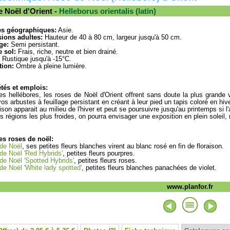
 Noël d'Orient -
Helleborus orientalis (latin)
es géographiques:
Asie.
ions adultes:
Hauteur de 40 à 80 cm, largeur jusqu'à 50 cm.
ge:
Semi persistant.
 sol:
Frais, riche, neutre et bien drainé.
Rustique jusqu'à -15°C.
tion:
Ombre à pleine lumière.
tés et emplois:
es hellébores, les roses de Noël d'Orient offrent sans doute la plus grande 
vos arbustes à feuillage persistant en créant à leur pied un tapis coloré en hive
aison apparait au milieu de l'hiver et peut se poursuivre jusqu'au printemps si l
s régions les plus froides, on pourra envisager une exposition en plein soleil,
es roses de noël:
de Noël
, ses petites fleurs blanches virent au blanc rosé en fin de floraison.
de Noël 'Red Hybrids'
, petites fleurs pourpres.
de Noël 'Spotted Hybrids'
, petites fleurs roses.
de Noël 'White lady spotted'
, petites fleurs blanches panachées de violet.
www.planfor.fr