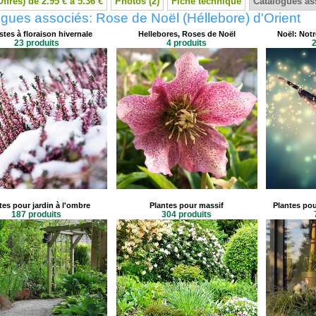
Offres) de 2.95 € à 5.36 €
Photos (2)
Fiche technique
Catalogues as
gues associés: Rose de Noël (Héllebore) d'Orient
tes à floraison hivernale
Hellebores, Roses de Noël
Noël: Notr
23 produits
4 produits
2
tes pour jardin à l'ombre
Plantes pour massif
Plantes pou
187 produits
304 produits