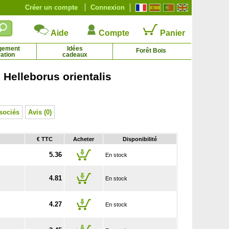
Créer un compte
Connexion
Aide
Compte
Panier
gement
Idées
Forêt Bois
ation
cadeaux
Helleborus orientalis
tte odorante 'Parme de Toulouse'
Viorne Boule de neige
2.11 € - 4.92 €
3.60 € - 8.12 €
sociés
Avis (0)
€ TTC
Acheter
Disponibilité
5.36
En stock
4.81
En stock
4.27
En stock