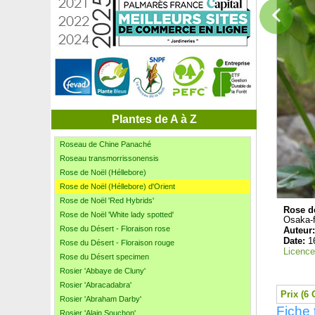
Rhubarbe géante du Brésil
Rince-bouteille blanc
Rince-bouteille jaune
Rince-bouteille 'Laevis'
Rince-bouteille 'Little John'
Rince-bouteille rose
Romarin commun, Romarin officinal
Romarin officinal Tige
Romarin pleureur Tige
Plantes de A à Z
Romarin rampant
Roseau de Chine Panaché
Roseau transmorrissonensis
Rose de Noël (Héllebore)
Rose de Noël (Héllebore) d'Orient
Rose de Noël 'Red Hybrids'
Rose de
Rose de Noël 'White lady spotted'
Osaka-f
Rose du Désert - Floraison rose
Auteur
Date:
1
Rose du Désert - Floraison rouge
Licence
Rose du Désert specimen
Rosier 'Abbaye de Cluny'
Rosier 'Abracadabra'
Prix (6 
Rosier 'Abraham Darby'
Fiche 
Rosier 'Alain Souchon'