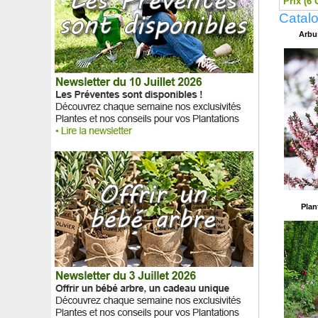
Prix (6 
Rosier 'Buff Beauty'
Catalo
Rosier 'Burgundy Ice'
Arbus
Rosier 'Cardinal de Richelieu'
Rosier Catherine de Médicis
Rosier 'Chabadabada'
Rosier 'Christophe Colomb'
Rosier 'Claire Austin'
Rosier 'Cocktail'
Rosier 'Coluche'
Rosier 'Complicata'
Rosier 'Comte de Chambord'
Rosier 'Cornelia'
Rosier de Banks 'Alba Plena'
Rosier de Banks 'Lutea'
Rosier de Banks 'Rosea'
Plan
Rosier 'Déborah'
Rosier 'Diane de Ribes'
Rosier 'Double Delight'
Rosier 'Edith Piaf'
Rosier 'Etna'
Rosier 'Favorita'
Rosier 'Fox Trot'