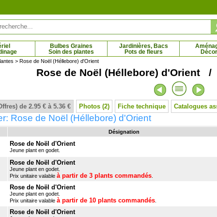
riel
Bulbes Graines
Jardinières, Bacs
Aména
dinage
Soin des plantes
Pots de fleurs
Décor
lantes
> Rose de Noël (Héllebore) d'Orient
Rose de Noël (Héllebore) d'Orient / 
ble noir sans pépins
Vigne goût fraise - blanc
Viole
 € - 26.51 €
7.95 € - 28.67 €
Offres) de 2.95 € à 5.36 €
Photos (2)
Fiche technique
Catalogues as
r: Rose de Noël (Héllebore) d'Orient
Désignation
Rose de Noël d'Orient
Jeune plant en godet.
Rose de Noël d'Orient
Jeune plant en godet.
à partir de 3 plants commandés
Prix unitaire valable
.
Rose de Noël d'Orient
Jeune plant en godet.
à partir de 10 plants commandés
Prix unitaire valable
.
Rose de Noël d'Orient