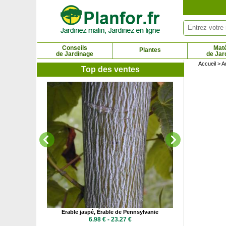
Panneau de gestion des cookies
Conseils
Maté
Plantes
de Jardinage
de Jar
Accueil
>
A
Top des ventes
Er
6.44
akazuki'
Erable jaspé, Érable de Pennsylvanie
71 €
6.98 € - 23.27 €