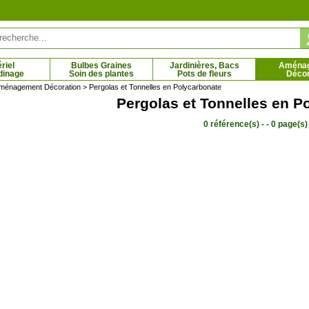
riel
Bulbes Graines
Jardinières, Bacs
Aména
dinage
Soin des plantes
Pots de fleurs
Décor
ménagement Décoration
> Pergolas et Tonnelles en Polycarbonate
Pergolas et Tonnelles en P
0 référence(s) - - 0 page(s)
able plane
Erable rouge
 € - 71.87 €
2.45 € - 64.87 €