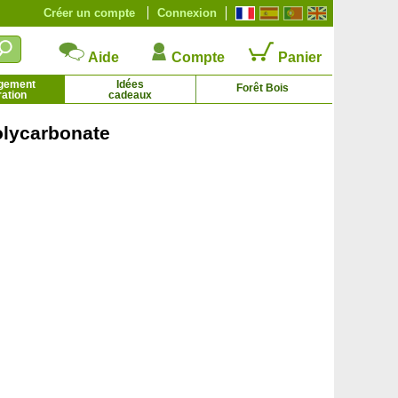
Créer un compte
Connexion
Aide
Compte
Panier
gement
Idées
Forêt Bois
ation
cadeaux
olycarbonate
Eucalyptus à petites feuilles
Eucalyptus des Neiges
1.75 € - 5.95 €
2.95 € - 107.66 €