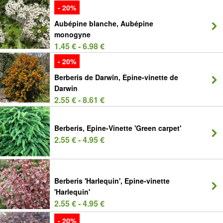
- 20%
Aubépine blanche, Aubépine
monogyne
1.45 € - 6.98 €
- 20%
Berberis de Darwin, Epine-vinette de
Darwin
2.55 € - 8.61 €
Berberis, Epine-Vinette 'Green carpet'
2.55 € - 4.95 €
Berberis 'Harlequin', Epine-vinette
'Harlequin'
2.55 € - 4.95 €
- 20%