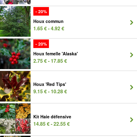
- 20%
Houx commun
1.65 € - 4.92 €
- 20%
Houx femelle 'Alaska'
2.75 € - 17.85 €
Houx 'Red Tips'
9.15 € - 10.28 €
Kit Haie défensive
14.85 € - 22.55 €