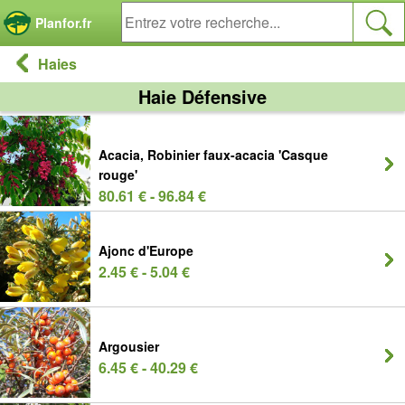
Panneau de gestion des cookies
Planfor.fr
Haies
Haie Défensive
Acacia, Robinier faux-acacia 'Casque
rouge'
80.61 € - 96.84 €
Ajonc d'Europe
2.45 € - 5.04 €
Argousier
6.45 € - 40.29 €