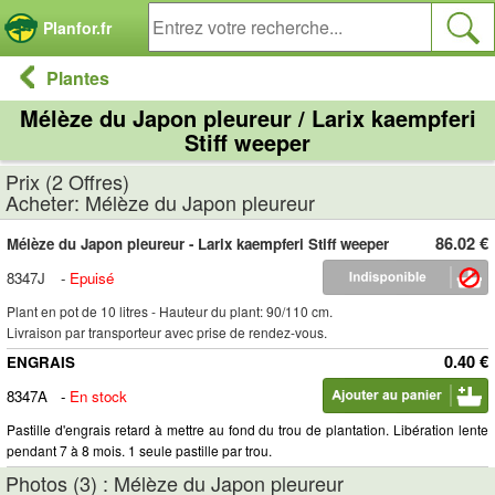
Panneau de gestion des cookies
Planfor.fr
Plantes
Mélèze du Japon pleureur / Larix kaempferi
Stiff weeper
Prix (2 Offres)
Acheter: Mélèze du Japon pleureur
86.02 €
Mélèze du Japon pleureur - Larix kaempferi Stiff weeper
8347J
-
Epuisé
Plant en pot de 10 litres - Hauteur du plant: 90/110 cm.
Livraison par transporteur avec prise de rendez-vous.
0.40 €
ENGRAIS
8347A
-
En stock
Pastille d'engrais retard à mettre au fond du trou de plantation. Libération lente
pendant 7 à 8 mois. 1 seule pastille par trou.
Photos (3) : Mélèze du Japon pleureur