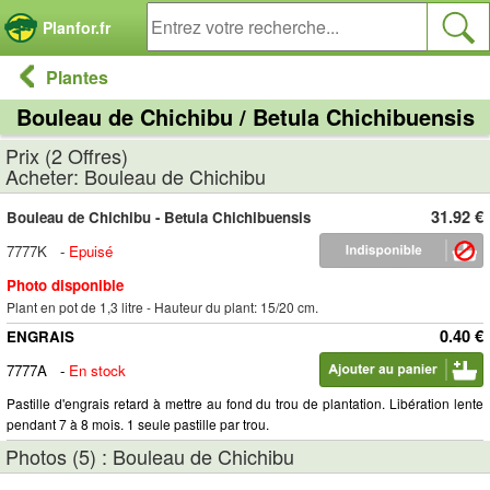
Panneau de gestion des cookies
Planfor.fr
Plantes
Bouleau de Chichibu / Betula Chichibuensis
Prix (2 Offres)
Acheter: Bouleau de Chichibu
31.92 €
Bouleau de Chichibu - Betula Chichibuensis
7777K
-
Epuisé
Photo disponible
Plant en pot de 1,3 litre - Hauteur du plant: 15/20 cm.
0.40 €
ENGRAIS
7777A
-
En stock
Pastille d'engrais retard à mettre au fond du trou de plantation. Libération lente
pendant 7 à 8 mois. 1 seule pastille par trou.
Photos (5) : Bouleau de Chichibu