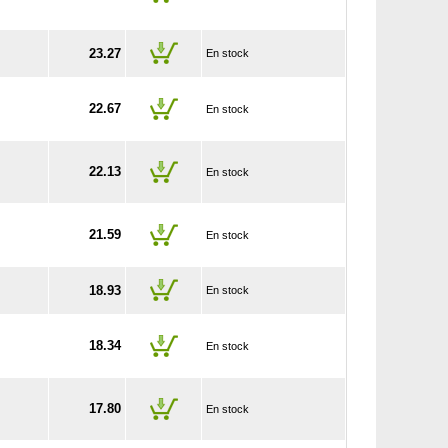
23.27
En stock
22.67
En stock
22.13
En stock
21.59
En stock
18.93
En stock
18.34
En stock
17.80
En stock