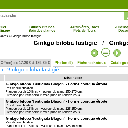
riel
Bulbes Graines
Jardinières, Bacs
Aména
dinage
Soin des plantes
Pots de fleurs
Décor
lantes
> Ginkgo biloba fastigié
Ginkgo biloba fastigié / Ginkgo 
n sylvestre
Pin thunbergii
 € - 16.77 €
3.73 € - 59.95 €
 Offres) de 17.26 € à 189.35 €
Photos (9)
Fiche technique
Catalogue
r: Ginkgo biloba fastigié
Désignation
Ginkgo biloba 'Fastigiata Blagon' - Forme conique étroite
Pas de fructification.
B
Plant en pot de 15 litres - Hauteur du plant: 150/175 cm.
Livraison par transporteur avec prise de rendez-vous.
Ginkgo biloba 'Fastigiata Blagon' - Forme conique étroite
Pas de fructification.
Plant en pot de 15 litres - Hauteur du plant: 125/150 cm.
Livraison par transporteur avec prise de rendez-vous.
Ginkgo biloba 'Fastigiata Blagon' - Forme conique étroite
Pas de fructification.
Plant en pot de 15 litres - Hauteur du plant: 125/150 cm.