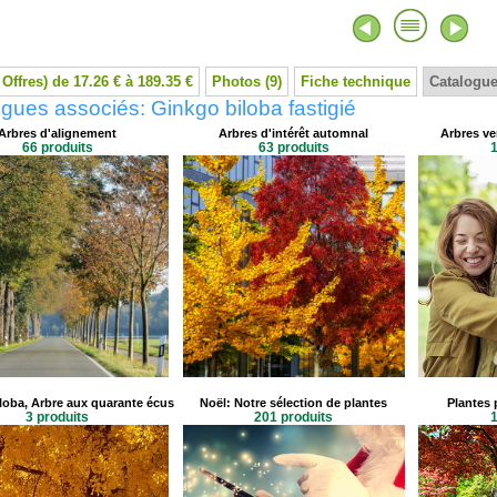
 Offres) de 17.26 € à 189.35 €
Photos (9)
Fiche technique
Catalogue
gues associés: Ginkgo biloba fastigié
Arbres d'alignement
Arbres d'intérêt automnal
Arbres ve
66 produits
63 produits
1
loba, Arbre aux quarante écus
Noël: Notre sélection de plantes
Plantes 
3 produits
201 produits
1