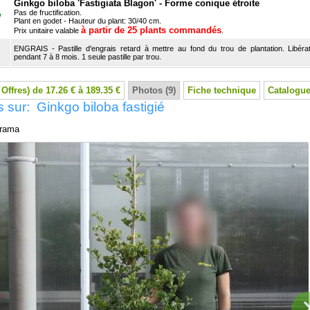
Ginkgo biloba 'Fastigiata Blagon' - Forme conique étroite
Pas de fructification.
W
Plant en godet - Hauteur du plant: 30/40 cm.
à partir de 25 plants commandés
Prix unitaire valable
.
ENGRAIS - Pastille d'engrais retard à mettre au fond du trou de plantation. Libérat
pendant 7 à 8 mois. 1 seule pastille par trou.
 Offres) de 17.26 € à 189.35 €
Photos (9)
Fiche technique
Catalogue
 sur: Ginkgo biloba fastigié
rama