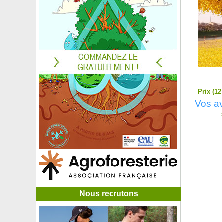
Hortensia 'Adria'
Hortensia à feuillage panaché
Hortensia à feuilles de chêne
Hortensia à panicules 'Kyushu'
Hortensia à panicules 'Limelight'
Hortensia à panicules 'Vanille Fraise'
Hortensia de Virginie 'Annabelle'
Hortensia grimpant
Hortensia 'Leuchtfeuer'
Prix (12
Hortensia lilas
Vos av
Hortensia 'Marie Claire'
>
Hortensia 'Merveille Sanguine'
Hortensia 'Mme Emile Mouillère'
Hortensia 'Mousmée'
Hortensia 'Renata Blue'
Hortensia 'Rotschwanz'
Hortensia serrata 'Preziosa'
Hortensia 'Sybilla'
Hosta 'Carnival'
Nous recrutons
Hosta 'Devon Green'
Hosta 'Francee'
Hosta 'Guacamole'