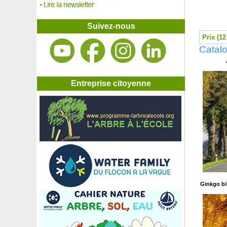
Herbe sucrée des Aztèques, Verveine sucrante
Hêtre à feuilles tricolores
Hêtre commun
Suivez-nous
Hêtre de Magellan, Hêtre austral
Prix (12
Hêtre pleureur
Catalo
Hêtre pourpre
Heuchère 'Berry smoothie'
Heuchère 'Black beauty'
Heuchère 'Caramel'
Entreprise citoyenne
Heuchère 'Citronnelle'
Heuchère 'Golden Zebra'
Heuchère 'Marmalade'
Heuchère 'Melting Fire'
Heuchère 'Midnight rose'
Heuchère 'Pluie de feu'
Heuchère 'Plum royale'
Heuchère 'Stoplight'
Hibiscus Blanc
Hibiscus Blanc à Coeur rouge
Ginkgo bi
Hibiscus bleu
Hibiscus 'Hamabo'
Hibiscus rose
Hoheria 'Stardust'