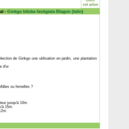
Offrir
cet arbre
al -
Ginkgo biloba fastigiata Blagon (latin)
ection de Ginkgo une utilisation en jardin, une plantation
 d'or.
. Mâles ou femelles ?
teur jusqu'à 10m.
u'à 15m.
 12m.