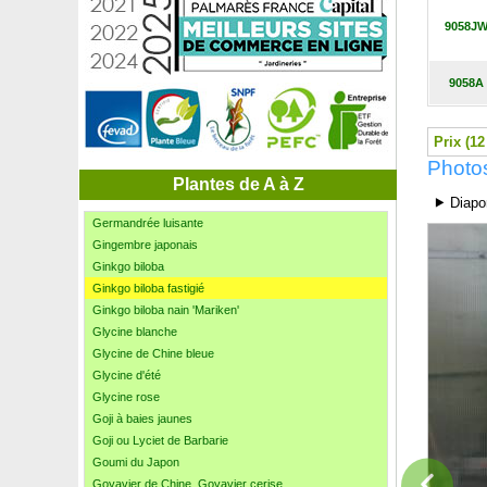
Géranium 'Dusky Crûg'
9058J
Géranium 'Espresso'
Géranium 'Johnson Blue'
Géranium 'Nimbus'
9058A
Géranium 'Rozanne'
Géranium 'Russel Prichard'
Géranium 'Samobor'
Prix (12
Géranium 'Tiny Monster'
Photos
Géranium vivace à fleurs blanches
Plantes de A à Z
Germandrée arbustive
⯈ Diapo
Germandrée luisante
Gingembre japonais
Ginkgo biloba
Ginkgo biloba fastigié
Ginkgo biloba nain 'Mariken'
Glycine blanche
Glycine de Chine bleue
Glycine d'été
Glycine rose
Goji à baies jaunes
Goji ou Lyciet de Barbarie
Goumi du Japon
Goyavier de Chine, Goyavier cerise