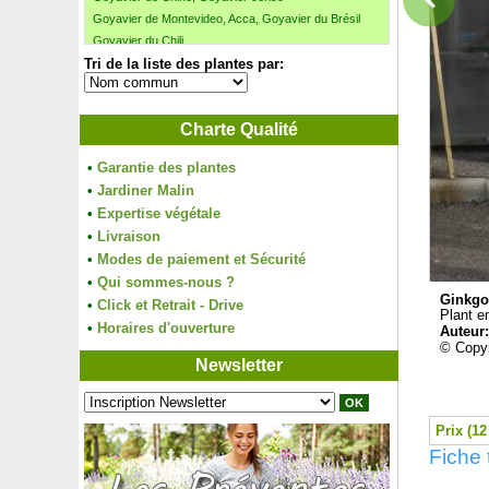
Goyavier de Montevideo, Acca, Goyavier du Brésil
Goyavier du Chili
Tri de la liste des plantes par:
Goyavier du Chili 'Flambeau'
Goyavier fraise
Grenadier à fleurs bicolores 'Mme Legrelle'
Charte Qualité
Grenadier à fruits
Grenadier nain
•
Garantie des plantes
Grévilléa 'Canberra Gem'
•
Jardiner Malin
Grévilléa romarin 'Jenkinsii'
•
Expertise végétale
Grewie occidentale, Raisin de Karoo
•
Livraison
Griseline du littoral
•
Modes de paiement et Sécurité
Groseillier à fleurs
•
Groseillier à grappes
Qui sommes-nous ?
Ginkgo 
Groseillier à maquereaux
•
Click et Retrait - Drive
Plant en
Groseillier des Alpes
•
Horaires d'ouverture
Auteur
Guimauve officinale
© Copyr
Newsletter
Gunnère de Magellan
Gypsophile rampante
Gypsophile rampante rose
Prix (12
Haie brise-vent
Fiche 
Hamamélis 'Arnold Promise'
Hamamélis 'Diane'