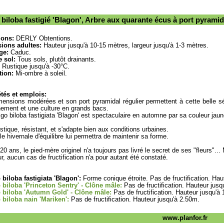
biloba fastigié 'Blagon', Arbre aux quarante écus à port pyramid
ions:
DERLY Obtentions.
ions adultes:
Hauteur jusqu'à 10-15 mètres, largeur jusqu'à 1-3 mètres.
ge:
Caduc.
 sol:
Tous sols, plutôt drainants.
Rustique jusqu'à -30°C.
tion:
Mi-ombre à soleil.
tés et emplois:
ensions modérées et son port pyramidal régulier permettent à cette belle sél
nement et une culture en grands bacs.
go biloba fastigiata 'Blagon' est spectaculaire en automne par sa couleur jaune
rustique, résistant, et s'adapte bien aux conditions urbaines.
lle hivernale d'équilibre lui permettra de maintenir sa forme.
20 ans, le pied-mère originel n'a toujours pas livré le secret de ses "fleurs"..
ur, aucun cas de fructification n'a pour autant été constaté.
biloba fastigiata 'Blagon':
Forme conique étroite. Pas de fructification. Hau
biloba 'Princeton Sentry' - Clône mâle:
Pas de fructification. Hauteur jusq
 biloba 'Autumn Gold' - Clône mâle:
Pas de fructification. Hauteur jusqu'à
biloba nain 'Mariken':
Pas de fructification. Hauteur jusqu'à 2.50m.
www.planfor.fr