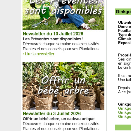
Hamamélis 'Feuerzauber'
Hamamélis 'Yamina'
Ginkgo 
Hélianthème blanc
Hélianthème jaune
Obtent
Hélianthème orange
Dimens
Feuilla
Hélianthème rose
Type de
Hélianthème rouge
Climat:
Exposi
Hémérocalle jaune, Lis d’un jour
Hémérocalle orange, Lis d’un jour
Proprié
Hémérocalle rose, Lis d’un jour
Ses dim
Hémérocalle rouge, Lis d’un jour
en alig
Heptacodium de Chine
Le Gink
Herbe à soie 'Bright Edge'
Il est 
Herbe aux écouvillons
Une tai
Herbe aux écouvillons 'Fireworks'
Depuis 
Herbe de la Pampa
A ce jo
Herbe de la Pampa rose
Herbe du Japon
Ginkgo 
Herbe du Japon 'All gold'
Ginkgo 
Ginkgo
Herbe du Japon 'Aureola'
Ginkgo 
Herbe du Japon 'Beni kaze'
Herbe sanglante