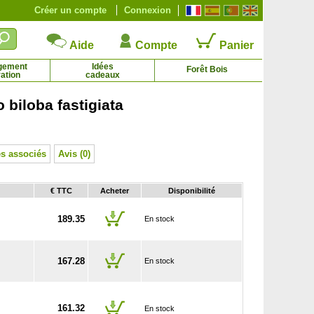
Créer un compte
Connexion
Aide
Compte
Panier
gement
Idées
Forêt Bois
ation
cadeaux
biloba fastigiata
Platane
Poirier 'Conférence'
5.36 € - 80.61 €
31.92 €
s associés
Avis (0)
€ TTC
Acheter
Disponibilité
189.35
En stock
167.28
En stock
161.32
En stock