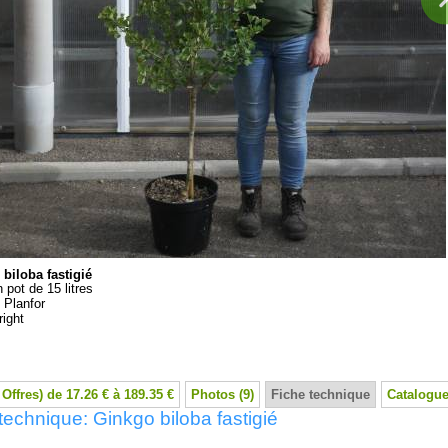
biloba fastigié
 pot de 15 litres
:
Planfor
ight
 Offres) de 17.26 € à 189.35 €
Photos (9)
Fiche technique
Catalogue
technique: Ginkgo biloba fastigié