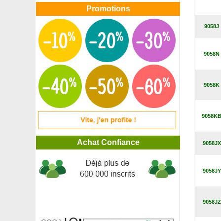
Gaulthérie couchée, Thé des bois
Promotions
Gaulthérie mucronée à baies rouges
Gaulthérie mucronée baies blanches
9058J
Gaulthérie mucronée baies roses
Gaura blanc de Lindheimer
9058N
Gaura rose de Lindheimer
Gaura rouge de Lindheimer
Gazon des Mascareignes, Zoysia
9058K
Gazon d'Espagne à fleurs blanches
Gazon d'Espagne à fleurs roses
Genêt à balais
Genêt à balais 'Boskoop Ruby'
9058K
Genêt à balais 'Burkwoodii'
Genêt à balais 'La Coquette'
Achat Confiance
9058JX
Genêt à balais 'Lena'
Genêt d'Espagne
Genévrier à port étalé 'Old Gold'
9058JY
Genévrier à port étalé 'Pfitzeriana Aurea'
Genévrier à port étalé 'Pfitzeriana Glauca'
Genévrier cade
9058JZ
Genévrier commun
Géranium 'Ann Folkard'