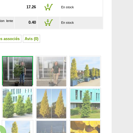
17.26
En stock
ion lente
0.40
En stock
s associés
Avis (0)