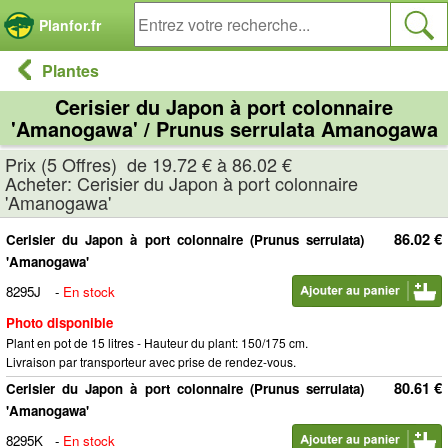
Panneau de gestion des cookies
Planfor.fr
Plantes
Cerisier du Japon à port colonnaire
'Amanogawa' / Prunus serrulata Amanogawa
Prix (5 Offres) de 19.72 € à 86.02 €
Acheter: Cerisier du Japon à port colonnaire
'Amanogawa'
86.02 €
Cerisier du Japon à port colonnaire (Prunus serrulata)
'Amanogawa'
8295J
-
En stock
Photo disponible
Plant en pot de 15 litres - Hauteur du plant: 150/175 cm.
Livraison par transporteur avec prise de rendez-vous.
80.61 €
Cerisier du Japon à port colonnaire (Prunus serrulata)
'Amanogawa'
8295K
-
En stock