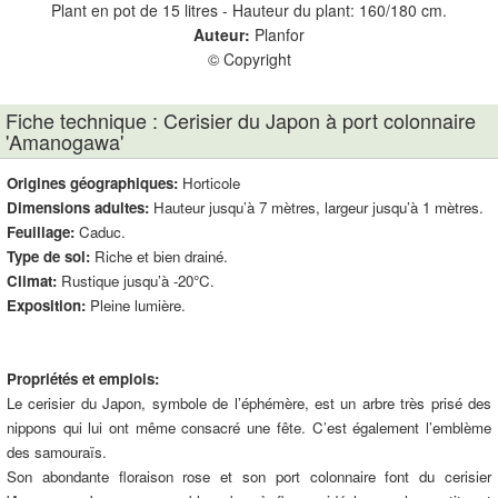
Plant en pot de 15 litres - Hauteur du plant: 160/180 cm.
Pl
Auteur:
Planfor
© Copyright
Fiche technique : Cerisier du Japon à port colonnaire
'Amanogawa'
Origines géographiques:
Horticole
Dimensions adultes:
Hauteur jusqu’à 7 mètres, largeur jusqu’à 1 mètres.
Feuillage:
Caduc.
Type de sol:
Riche et bien drainé.
Climat:
Rustique jusqu’à -20°C.
Exposition:
Pleine lumière.
Propriétés et emplois:
Le cerisier du Japon, symbole de l’éphémère, est un arbre très prisé des
nippons qui lui ont même consacré une fête. C’est également l’emblème
des samouraïs.
Son abondante floraison rose et son port colonnaire font du cerisier