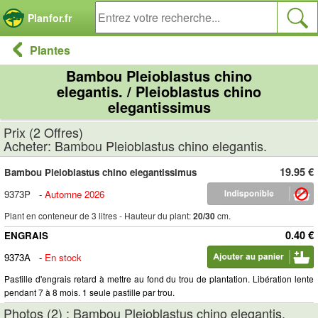
Panneau de gestion des cookies
Planfor.fr
Plantes
Bambou Pleioblastus chino
elegantis. / Pleioblastus chino
elegantissimus
Prix (2 Offres)
Acheter: Bambou Pleioblastus chino elegantis.
19.95 €
Bambou Pleioblastus chino elegantissimus
9373P
-
Automne 2026
Plant en conteneur de 3 litres - Hauteur du plant:
20/30
cm.
0.40 €
ENGRAIS
9373A
-
En stock
Pastille d'engrais retard à mettre au fond du trou de plantation. Libération lente
pendant 7 à 8 mois. 1 seule pastille par trou.
Photos (2) : Bambou Pleioblastus chino elegantis.