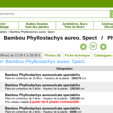
riel
Bulbes Graines
Jardinières, Bacs
Aména
dinage
Soin des plantes
Pots de fleurs
Décor
lantes
> Bambou Phyllostachys aureo. Spect
Bambou Phyllostachys aureo. Spect / Phy
ût fraise - blanc
Violette odorante 'Parme de Toulouse'
 € - 28.67 €
2.11 € - 4.92 €
Offres) de 17.95 € à 59.00 €
Photos (4)
Fiche technique
Catalogues 
er: Bambou Phyllostachys aureo. Spect
Désignation
Bambou Phyllostachys aureosulcata spectabilis
Plant en conteneur de 15 litres - Hauteur de la plante :
150/175
cm.
Bambou Phyllostachys aureosulcata spectabilis
Plant en conteneur de 5 litres - Hauteur de la plante :
125/150
cm
Bambou Phyllostachys aureosulcata spectabilis
Plant en conteneur de 5 litres - Hauteur de la plante :
125/150
cm
à partir de 6 plants commandés
Prix unitaire valable
Bambou Phyllostachys aureosulcata spectabilis
Plant en conteneur de 2 litres - Hauteur de la plante :
60/80
cm