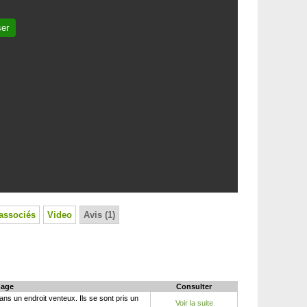
ser
associés
Video
Avis (1)
age
Consulter
dans un endroit venteux. Ils se sont pris un
Voir la suite