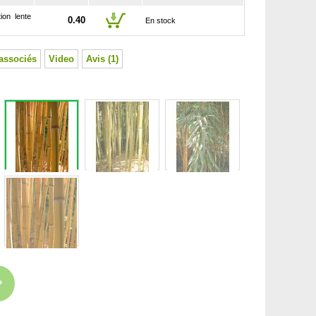
ion lente
0.40
En stock
associés
Video
Avis (1)