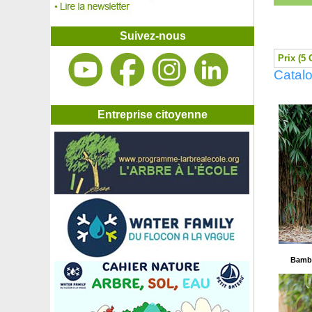
Berberis 'Harlequin', Epine-vinette 'Harlequin'
Berberis pourpre, Epine-vinette pourpre
Bergamotier, Bergamote
Suivez-nous
Bergénie à feuilles cordées, Plante des savetiers
Bergénie blanche à feuilles cordées Snowtime
Prix (5 
Bignone Indian Summer
Catal
Bignone jaune
Bignone rouge
Bignone Stromboli
Entreprise citoyenne
Bois bouton, Céphalanthe
Bougainvillier 2 couleurs
Bougainvillier blanc
Bougainvillier mauve
Bougainvillier orange
Bougainvillier rose
Bougainvillier rouge
Bouleau à papier
Bouleau blanc
Bouleau de Chichibu
Bambo
Bouleau de l'Himalaya
Bouleau nain
Bouleau noir
Bouleau pleureur 'Youngii'