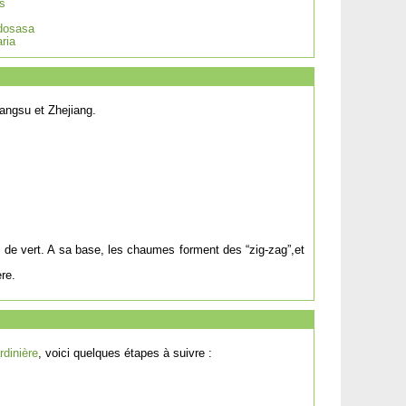
s
dosasa
ria
angsu et Zhejiang.
s de vert. A sa base, les chaumes forment des “zig-zag”,et
re.
dinière
, voici quelques étapes à suivre :