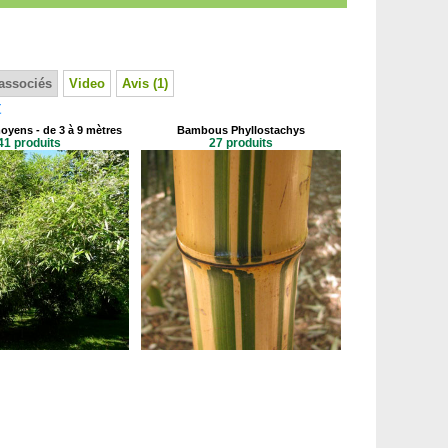
associés
Video
Avis (1)
t
yens - de 3 à 9 mètres
Bambous Phyllostachys
41 produits
27 produits