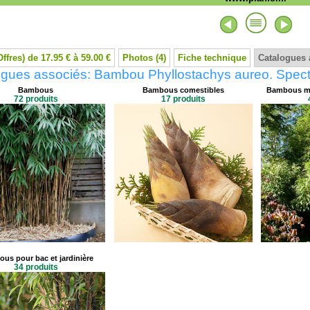
Offres) de 17.95 € à 59.00 €
Photos (4)
Fiche technique
Catalogues 
ogues associés: Bambou Phyllostachys aureo. Spec
Bambous
Bambous comestibles
Bambous mo
72 produits
17 produits
us pour bac et jardinière
34 produits