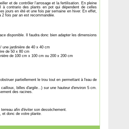
ler et de contrôler l’arrosage et la fertilisation. En pleine
ol à contrario des plants en pot qui dépendent de celles
es jours en été et une fois par semaine en hiver. En effet,
1 à 2 fois par an est recommandée.
ace disponible. Il faudra donc bien adapter les dimensions
/ une jardinière de 40 x 40 cm
ière de 50 x 80 cm
rdinière de 100 cm x 100 cm ou 200 x 200 cm
bstruer partiellement le trou tout en permettant à l'eau de
illoux, billes d'argile...) sur une hauteur d'environ 5 cm.
ssement des racines.
e terreau afin d'éviter son dessèchement.
, et donc de votre plante.