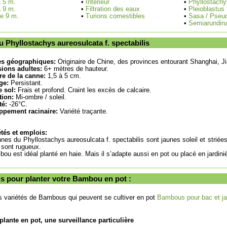
à 5 m.
•
Intérieur
•
Phyllostachy
à 9 m.
•
Filtration des eaux
•
Pleioblastus
de 9 m.
•
Turions comestibles
•
Sasa / Pseu
•
Semiarundina
Phyllostachys aureosulcata f. spectabilis
es géographiques:
Originaire de Chine, des provinces entourant Shanghai, Ji
ions adultes:
6+ mètres de hauteur.
re de la canne:
1,5 à 5 cm.
ge:
Persistant.
 sol:
Frais et profond. Craint les excès de calcaire.
tion:
Mi-ombre / soleil.
té:
-26°C.
ppement racinaire:
Variété traçante.
tés et emplois:
nes du Phyllostachys aureosulcata f. spectabilis sont jaunes soleil et striée
 sont rugueux.
ou est idéal planté en haie. Mais il s’adapte aussi en pot ou placé en jardiniè
s pour planter votre Bambou en pot :
s variétés de Bambous qui peuvent se cultiver en pot
Bambous pour bac et jar
plante en pot, une surveillance particulière