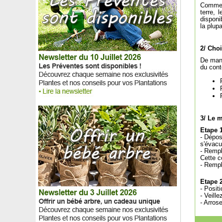
Bambou Sasa kurilensis
Comme t
terre, 
Bambou Sasa palmata
disponi
Bambou Sasa tsuboiana
la plup
Bambou Sasa veitchii
Bambou Semia. fastuosa
2/ Cho
Bambou Semia. fastuosa viridis
De mani
Bambou Semia. makinoi
du cont
Bambou Semia. okuboi
Bambou Semia. yashadake kimmei
Bananier nain à fruits
Bananier nain chinois, Lotus d'or
Bananier rouge d'Abyssinie
3/ Le 
Bananier rustique, Bananier du Japon
Etape 
Baobab
- Dépos
Baobab Specimen
s'évacu
- Rempl
Barbe bleue First Choice
Cette c
Barbe bleue 'Worcester Gold'
- Rempl
Barbe de Jupiter, Joubarbe
Etape 
Basilic
- Posit
Beaucarnea recurvata, Pied d'éléphant
- Veill
- Arros
Berberis de Darwin, Epine-vinette de Darwin
Berberis, Epine-Vinette 'Green carpet'