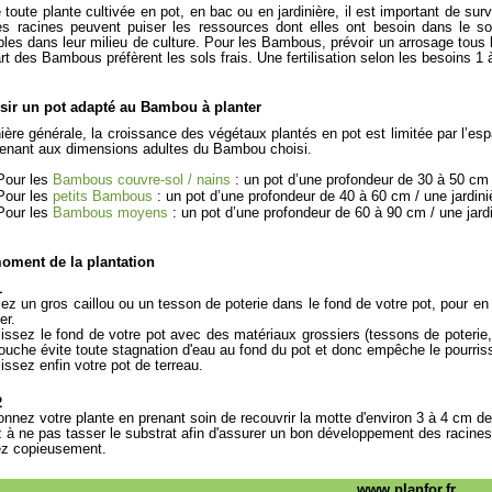
oute plante cultivée en pot, en bac ou en jardinière, il est important de surveil
les racines peuvent puiser les ressources dont elles ont besoin dans le s
bles dans leur milieu de culture. Pour les Bambous, prévoir un arrosage tous l
art des Bambous préfèrent les sols frais. Une fertilisation selon les besoins 
isir un pot adapté au Bambou à planter
ère générale, la croissance des végétaux plantés en pot est limitée par l’esp
enant aux dimensions adultes du Bambou choisi.
Pour les
Bambous couvre-sol / nains
: un pot d’une profondeur de 30 à 50 cm 
Pour les
petits Bambous
: un pot d’une profondeur de 40 à 60 cm / une jardin
Pour les
Bambous moyens
: un pot d’une profondeur de 60 à 90 cm / une ja
moment de la plantation
1
ez un gros caillou ou un tesson de poterie dans le fond de votre pot, pour en o
er.
issez le fond de votre pot avec des matériaux grossiers (tessons de poterie, ca
ouche évite toute stagnation d'eau au fond du pot et donc empêche le pourri
issez enfin votre pot de terreau.
2
ionnez votre plante en prenant soin de recouvrir la motte d'environ 3 à 4 cm d
ez à ne pas tasser le substrat afin d'assurer un bon développement des racines
ez copieusement.
www.planfor.fr