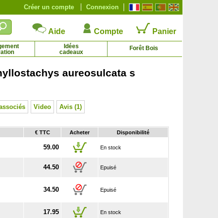
Créer un compte
Connexion
Aide
Compte
Panier
gement
Idées
Forêt Bois
ation
cadeaux
llostachys aureosulcata s
Viorne Boule de neige
Xanthoceras à feuilles de sorbier
3.60 € - 8.12 €
10.77 € - 49.95 €
associés
Video
Avis (1)
€ TTC
Acheter
Disponibilité
59.00
En stock
44.50
Epuisé
34.50
Epuisé
17.95
En stock