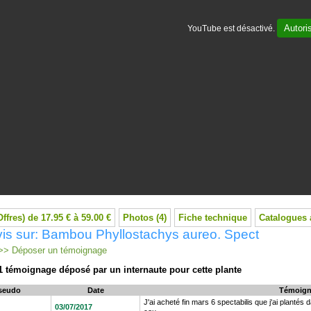
Autori
YouTube est désactivé.
Offres) de 17.95 € à 59.00 €
Photos (4)
Fiche technique
Catalogues 
is sur: Bambou Phyllostachys aureo. Spect
> Déposer un témoignage
1 témoignage déposé par un internaute pour cette plante
seudo
Date
Témoign
J'ai acheté fin mars 6 spectabilis que j'ai plantés 
03/07/2017