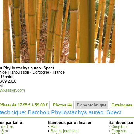
 Phyllostachys aureo. Spect
in de Planbuisson - Dordogne - France
:
Planfor
5/09/2010
ht
anbuisson.com
Offres) de 17.95 € à 59.00 €
Photos (4)
Fiche technique
Catalogues 
 technique: Bambou Phyllostachys aureo. Spect
s par taille
Bambous par utilisation
Bambous par 
 de 1 m.
•
Haie
•
Cespiteux
à 3 m.
•
Bac et jardinière
•
Fargesia