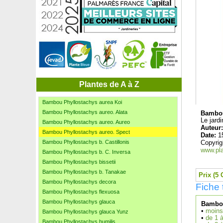
Bambou Hibano. tranquillans
Bambou Hibano. tranquillans Shiro.
Bambou Indocalamus latifolius
Bambou Metake
Bambou Metake Tsutsumiana
Bambou Moso
Bambou Phyllostachys atrovaginata
Bambou Phyllostachys aurea
Bambou Phyllostachys aurea F. I.
Plantes de A à Z
Bambou Phyllostachys aurea H
Bambou Phyllostachys aurea Koi
Bambou Phyllostachys aureo. Alata
Bambou
Le jard
Bambou Phyllostachys aureo. Aureo
Auteur
Bambou Phyllostachys aureo. Spect
Date:
1
Bambou Phyllostachys b. Castillonis
Copyrig
www.pl
Bambou Phyllostachys b. C. Inversa
Bambou Phyllostachys bissetii
Bambou Phyllostachys b. Tanakae
Prix (5 
Bambou Phyllostachys decora
Fiche
Bambou Phyllostachys flexuosa
Bambou Phyllostachys glauca
Bambou
•
moins
Bambou Phyllostachys glauca Yunz
•
de 1 
Bambou Phyllostachys humilis