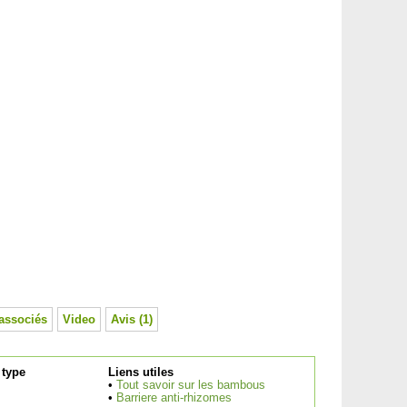
associés
Video
Avis (1)
type
Liens utiles
•
Tout savoir sur les bambous
•
Barriere anti-rhizomes