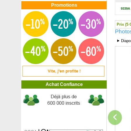
Bambou à feuilles de houx
Promotions
9339A
Bambou Bambusa multiplex Alphonse Karr
Bambou Bashania fargesii
Bambou Canne de Charlot
Prix (5 
Bambou Chimono. marmorea
Photo
Bambou Chimono. quadra.
Bambou Chimono. quadra. Tatejima
⯈ Diapo
Bambou Chusquea couleou
Bambou Fargesia angustissima
Bambou Fargesia jiuzhaigou Genf Red
Bambou Fargesia nitida 'Black Pearl'
Bambou Fargesia nitida 'Gansu'
Bambou Fargesia nitida 'Volcano'
Bambou Fargesia nitida 'Winter Joy'
Achat Confiance
Bambou Fargesia papyrifera blue
Bambou Fargesia robusta Campbell
Bambou Fargesia robusta 'Formidable Wenchuan'
Bambou Fargesia robusta Pingwu
Bambou Fargesia robusta 'Wolong' Parapluie
Bambou Fargesia rufa
Bambou Fargesia rufa Variegata
Bambou Fargesia scabrida Asian W.