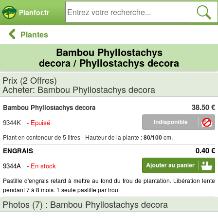
Panneau de gestion des cookies
Planfor.fr
Plantes
Bambou Phyllostachys
decora / Phyllostachys decora
Prix (2 Offres)
Acheter: Bambou Phyllostachys decora
38.50 €
Bambou Phyllostachys decora
9344K
-
Epuisé
Plant en conteneur de 5 litres - Hauteur de la plante :
80/100
cm.
0.40 €
ENGRAIS
9344A
-
En stock
Pastille d'engrais retard à mettre au fond du trou de plantation. Libération lente
pendant 7 à 8 mois. 1 seule pastille par trou.
Photos (7) : Bambou Phyllostachys decora