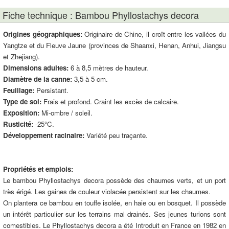
Fiche technique : Bambou Phyllostachys decora
Origines géographiques:
Originaire de Chine, il croît entre les vallées du
Yangtze et du Fleuve Jaune (provinces de Shaanxi, Henan, Anhui, Jiangsu
et Zhejiang).
Dimensions adultes:
6 à 8,5 mètres de hauteur.
Diamètre de la canne:
3,5 à 5 cm.
Feuillage:
Persistant.
Type de sol:
Frais et profond. Craint les excès de calcaire.
Exposition:
Mi-ombre / soleil.
Rusticité:
-25°C.
Développement racinaire:
Variété peu traçante.
Propriétés et emplois:
Le bambou Phyllostachys decora possède des chaumes verts, et un port
très érigé. Les gaines de couleur violacée persistent sur les chaumes.
On plantera ce bambou en touffe isolée, en haie ou en bosquet. Il possède
un intérêt particulier sur les terrains mal drainés. Ses jeunes turions sont
comestibles. Le Phyllostachys decora a été Introduit en France en 1982 en