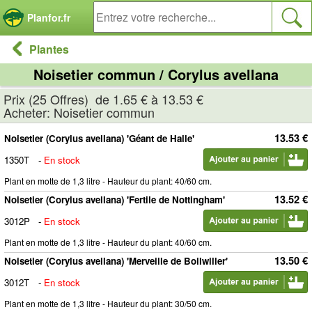
Panneau de gestion des cookies
Planfor.fr
Plantes
Noisetier commun / Corylus avellana
Prix (25 Offres) de 1.65 € à 13.53 €
Acheter: Noisetier commun
13.53 €
Noisetier (Corylus avellana) 'Géant de Halle'
1350T
-
En stock
Plant en motte de 1,3 litre - Hauteur du plant: 40/60 cm.
13.52 €
Noisetier (Corylus avellana) 'Fertile de Nottingham'
3012P
-
En stock
Plant en motte de 1,3 litre - Hauteur du plant: 40/60 cm.
13.50 €
Noisetier (Corylus avellana) 'Merveille de Bollwiller'
3012T
-
En stock
Plant en motte de 1,3 litre - Hauteur du plant: 30/50 cm.