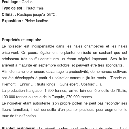
Feuillage :
Caduc.
Type de sol :
Plutôt frais
Climat :
Rustique jusqu'à -28°C.
Exposition :
Pleine lumière.
Propriétés et emplois:
Le noisetier est indispensable dans les haies champêtres et les haies
brise-vent. On pourra également le planter en isolé en sachant que cet
arbrisseau très touffu constituera un écran végétal imposant. Ses fruits
arrivent à maturité en septembre octobre, et peuvent être très abondants.
Afin d'en améliorer encore davantage la productivité, de nombreux cultivars
ont été développés à partir du noisetier commun (fruits ronds : 'Ronde du
Piémont', 'Ennis' ...; fruits longs : 'Gunslebert', Cosford' ...).
La production française, 1.800 tonnes, arrive loin derrière celle de l'Italie,
100.000 tonnes ou celle de la Turquie, 270.000 tonnes.
Le noisetier étant autostérile (son propre pollen ne peut pas féconder ses
fleurs femelles), il est conseillé d'en planter plusieurs pour augmenter le
taux de fructification.
Plantez maintenant:
Le circuit le plus court reste celui de votre jardin à