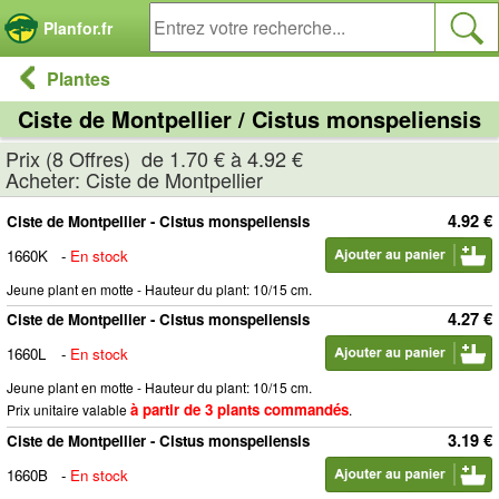
Panneau de gestion des cookies
Planfor.fr
Plantes
Ciste de Montpellier / Cistus monspeliensis
Prix (8 Offres) de 1.70 € à 4.92 €
Acheter: Ciste de Montpellier
4.92 €
Ciste de Montpellier - Cistus monspeliensis
1660K
-
En stock
Jeune plant en motte - Hauteur du plant: 10/15 cm.
4.27 €
Ciste de Montpellier - Cistus monspeliensis
1660L
-
En stock
Jeune plant en motte - Hauteur du plant: 10/15 cm.
à partir de 3 plants commandés
Prix unitaire valable
.
3.19 €
Ciste de Montpellier - Cistus monspeliensis
1660B
-
En stock