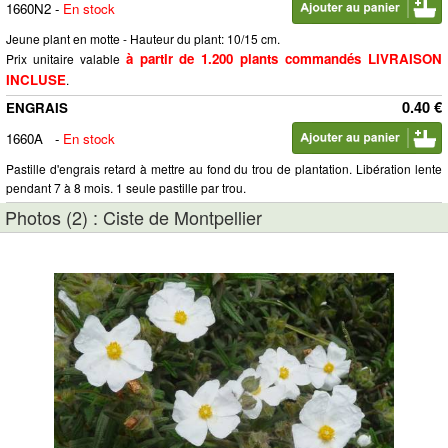
1660N2
-
En stock
Jeune plant en motte - Hauteur du plant: 10/15 cm.
à partir de 1.200 plants commandés LIVRAISON
Prix unitaire valable
INCLUSE
.
0.40 €
ENGRAIS
1660A
-
En stock
Pastille d'engrais retard à mettre au fond du trou de plantation. Libération lente
pendant 7 à 8 mois. 1 seule pastille par trou.
Photos (2) : Ciste de Montpellier