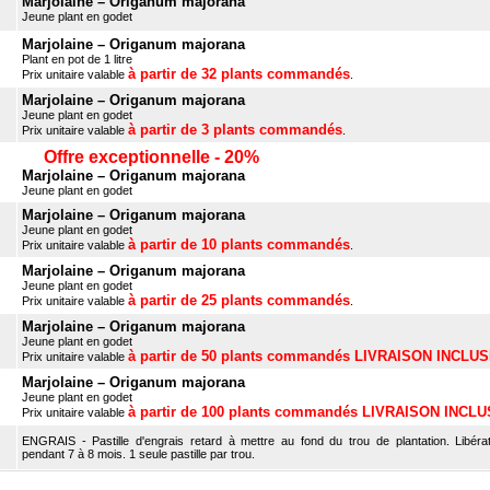
Marjolaine – Origanum majorana
Jeune plant en godet
Marjolaine – Origanum majorana
Plant en pot de 1 litre
à partir de 32 plants commandés
Prix unitaire valable
.
Marjolaine – Origanum majorana
Jeune plant en godet
à partir de 3 plants commandés
Prix unitaire valable
.
Offre exceptionnelle - 20%
Marjolaine – Origanum majorana
Jeune plant en godet
Marjolaine – Origanum majorana
Jeune plant en godet
à partir de 10 plants commandés
Prix unitaire valable
.
Marjolaine – Origanum majorana
Jeune plant en godet
à partir de 25 plants commandés
Prix unitaire valable
.
Marjolaine – Origanum majorana
Jeune plant en godet
à partir de 50 plants commandés LIVRAISON INCLU
Prix unitaire valable
Marjolaine – Origanum majorana
Jeune plant en godet
à partir de 100 plants commandés LIVRAISON INCL
Prix unitaire valable
ENGRAIS - Pastille d'engrais retard à mettre au fond du trou de plantation. Libérat
pendant 7 à 8 mois. 1 seule pastille par trou.