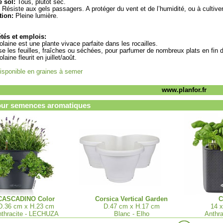
 sol:
Tous, plutôt sec.
Résiste aux gels passagers. A protéger du vent et de l’humidité, ou à cultiv
tion:
Pleine lumière.
tés et emplois:
olaine est une plante vivace parfaite dans les rocailles.
ise les feuilles, fraîches ou séchées, pour parfumer de nombreux plats en fin d
laine fleurit en juillet/août.
isponible en graines à semer
www.planfor.fr
our semences aromatiques
CASCADINO Color
Corsica Vertical Garden
C
D.36 cm x H.23 cm
D.47 cm x H.17 cm
14 x
thracite - LECHUZA
Blanc - Elho
Anthr