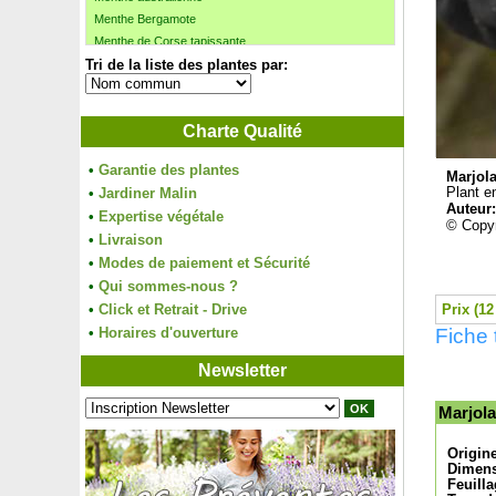
Menthe Bergamote
Menthe de Corse tapissante
Tri de la liste des plantes par:
Menthe forte 'Ricqlès'
Menthe poivrée
Menthe verte
Charte Qualité
Menthe verte du Maroc
Merisier
•
Garantie des plantes
Métaséquoia
Marjol
•
Jardiner Malin
Plant en
Michelia yunnanensis
Auteur
•
Expertise végétale
Micocoulier de Provence
© Copyr
•
Livraison
Millepertuis couvre-sol à grandes fleurs
•
Modes de paiement et Sécurité
Mimosa de Bailey pourpre
•
Mimosa des 4 saisons
Qui sommes-nous ?
Mimosa 'Gaulois Astier'
•
Click et Retrait - Drive
Prix (12
Monstera pertusum, deliciosa
•
Horaires d'ouverture
Fiche 
Morelle faux jasmin
Newsletter
Morelle faux jasmin à fleurs blanches
Mouton végétal, Carpette argentée
Marjola
Muguet blanc
Muguet rose
Origin
Mûre-Framboise Tayberry
Dimens
Mûre précoce comestible 'Loch'Tay'
Feuilla