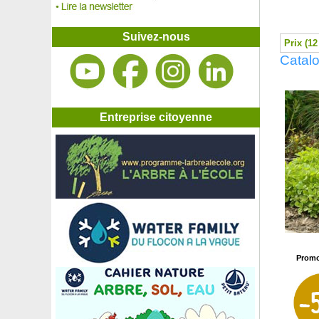
Noisetier commun
Noisetier de Byzance
Noisetier du Japon, Noisetier d'hiver
Suivez-nous
Prix (12
Noisetier pourpre
Catalo
Noisetier tortueux
Noisetier Truffier - Tuber melanosporum
Noisetier Truffier - Tuber uncinatum
Noyer blanc
Noyer commun
Entreprise citoyenne
Noyer de pécan, Pacanier
Oca du Pérou
Oeillet mignardise blanc
Oeillet mignardise rose
Oeillet mignardise rose saumon
Oeillet mignardise rouge
Oiseau du paradis
Olivier Bonsaï
Olivier de Bohême
Olivier nuage, Olivier specimen
Promo
Olivier, plant d'Olivier
Olivier Tige
Onagre jaune du Missouri
Onagre rose 'Siskiyou'