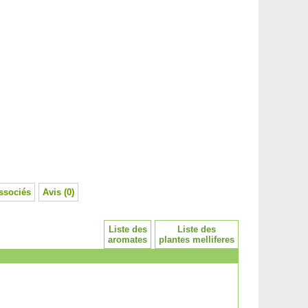
ssociés
Avis (0)
Liste des
Liste des
aromates
plantes melliferes