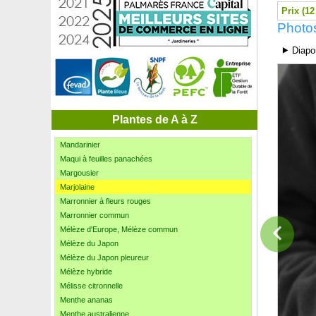
Magnolia étoilé Rose
Prix (12
Magnolia 'Génie'
Photos
Magnolia liliflora Nigra
Magnolia parasol
⯈ Diapo
Magnolia x soulangeana
Magnolia x Soulangeana 'Rustica Rubra'
Mahonia bealei
Mahonia 'Cabaret'
Mahonia commun
Plantes de A à Z
Mahonia sans épines 'Soft caress'
Mandarinier
Maqui à feuilles panachées
Margousier
Marjolaine
Marronnier à fleurs rouges
Marronnier commun
Mélèze d'Europe, Mélèze commun
Mélèze du Japon
Mélèze du Japon pleureur
Mélèze hybride
Mélisse citronnelle
Menthe ananas
Menthe australienne