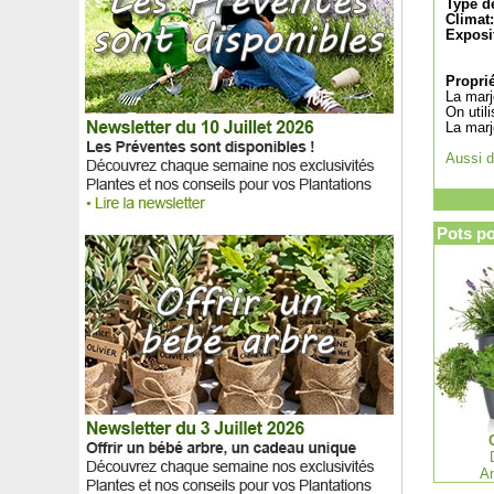
Type de
Murier blanc
Climat:
Murier 'Dirksen'
Exposi
Mûrier nain Mojo Berry, Mûrier des montagnes
Mûrier platane Stérile
Proprié
La marj
Mûrier sans épine
On util
Myrte
La marjo
Myrte d'Australie 'Newport'
Aussi d
Myrtille à fruits roses 'Pink Lemonade'
Myrtille géante 'Jersey'
Myrtillier nain autofertile
Nashi ou Poirier asiatique
Pots p
Nectarinier à chair blanche
Nectarinier à chair jaune
Nectarinier à nectarine plate jaune
Nectarinier nain autofertile
Néflier commun, Néflier d'Allemagne
Néflier du Japon
Neillia affinis
Nénuphar 'Colorado'
Nénuphar 'Wanvisa'
Nerprun alaterne
An
Nerprun purgatif