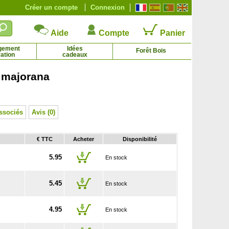
Créer un compte
Connexion
Aide
Compte
Panier
gement
Idées
Forêt Bois
ation
cadeaux
 majorana
Olivier Tige
Oranger
18.45 € - 57.95 €
21.59 € - 134.71 €
ssociés
Avis (0)
€ TTC
Acheter
Disponibilité
5.95
En stock
5.45
En stock
4.95
En stock