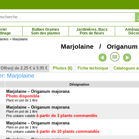
riel
Bulbes Graines
Jardinières, Bacs
Aména
dinage
Soin des plantes
Pots de fleurs
Décor
lantes
> Marjolaine
Marjolaine / Origanum
er commun
Olivier, plant d'Olivier
 € - 107.66 €
3.73 € - 14.95 €
 Offres) de 2.25 € à 5.95 €
Photos (6)
Fiche technique
Catalogues a
r: Marjolaine
Désignation
Marjolaine – Origanum majorana
Photo disponible
Plant en pot de 1 litre
Marjolaine – Origanum majorana
Plant en pot de 1 litre
à partir de 3 plants commandés
Prix unitaire valable
.
Marjolaine – Origanum majorana
Plant en pot de 1 litre
à partir de 10 plants commandés
Prix unitaire valable
.