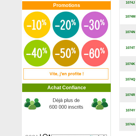
1074J
Lilas d'été rose
Promotions
Lilas d'été rose fuchsia
Lilas d'été rouge
1074M
Lilas d'été violet
Linaigrette
1074N
Lin de nouvelle Zélande 'Apricot Queen'
Lin de nouvelle Zélande 'Jester'
Lin de nouvelle Zélande panaché
1074T
Lin de Nouvelle Zélande pourpre
Lin de nouvelle Zélande 'Rainbow Queen'
1074K
Lis crapaud
Liseron blanc de Turquie
Liseron bleu de Mauritanie
1074Q
Lomatie de Tasmanie
Achat Confiance
Loropetalum
1074R
Lupin blanc
Lupin bleu
Lupin rose
1074Y
Lupin rouge
Maackie de l'Amour
1074A
Magnolia à grandes fleurs
Magnolia étoilé