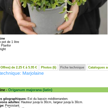
aine
 pot de 1 litre
:
Planfor
ight
 Offres) de 2.25 € à 5.95 €
Photos (6)
Fiche technique
Catalogues a
technique: Marjolaine
ine -
Origanum majorana (latin)
es géographiques:
Est du bassin méditerranéen.
ions adultes:
Hauteur jusqu’à 30cm, largeur jusqu’à 30cm.
ge:
Persistant.