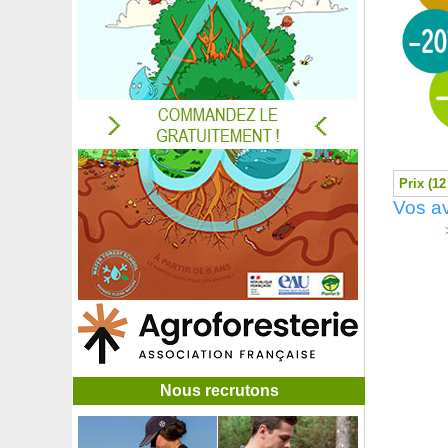
Ophiopogon noir
Oranger
Oranger des Osages
Oranger du Mexique
Oranger du Mexique 'Aztec Pearl'
Oranger du Mexique doré Sundance
Oranger sanguin
Orchidée bambou - Blanche
Orchidée bambou - Mauve
Prix (12
Orchidée papillon Blanche, Phalaenopsis
Vos av
Orchidée papillon Jaune, Phalaenopsis
>
Orchidée papillon Mauve, Phalaenopsis
Orchidée papillon Orange, Phalaenopsis
Orchidée papillon, Phalaenopsis
Orchidée papillon Rose, Phalaenopsis
Origan commun
Origan doré 'Aureum'
Origan 'Kent Beauty'
Orme champêtre
Nous recrutons
Orme Lutèce 'Nanguen'
Orme 'Sapporo Gold'
Orpin à feuilles grises