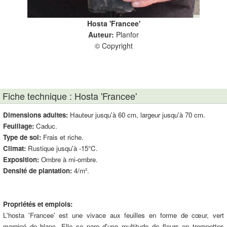
Hosta 'Francee'
Auteur:
Planfor
© Copyright
Fiche technique : Hosta 'Francee'
Dimensions adultes:
Hauteur jusqu'à 60 cm, largeur jusqu'à 70 cm.
Feuillage:
Caduc.
Type de sol:
Frais et riche.
Climat:
Rustique jusqu'à -15°C.
Exposition:
Ombre à mi-ombre.
Densité de plantation:
4/m².
Propriétés et emplois:
L'hosta 'Francee' est une vivace aux feuilles en forme de cœur, vert
marginé de blanc. Elle se pare d'une multitude de fleurs en trompettes