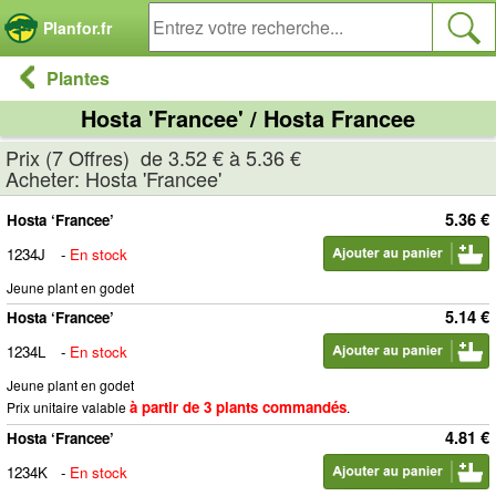
Panneau de gestion des cookies
Planfor.fr
Plantes
Hosta 'Francee' / Hosta Francee
Prix (7 Offres) de 3.52 € à 5.36 €
Acheter: Hosta 'Francee'
5.36 €
Hosta ‘Francee’
1234J
-
En stock
Jeune plant en godet
5.14 €
Hosta ‘Francee’
1234L
-
En stock
Jeune plant en godet
à partir de 3 plants commandés
Prix unitaire valable
.
4.81 €
Hosta ‘Francee’
1234K
-
En stock