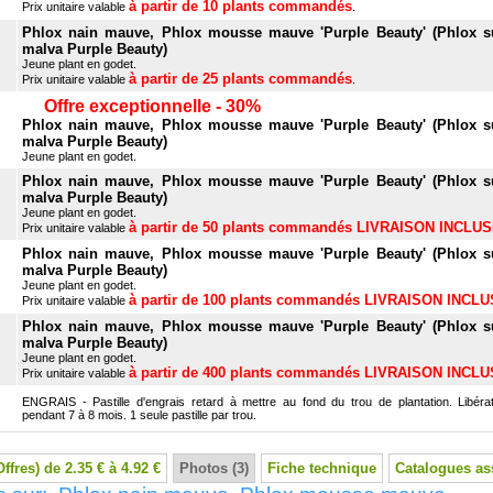
à partir de 10 plants commandés
Prix unitaire valable
.
Phlox nain mauve, Phlox mousse mauve 'Purple Beauty' (Phlox s
malva Purple Beauty)
Jeune plant en godet.
à partir de 25 plants commandés
Prix unitaire valable
.
Offre exceptionnelle - 30%
Phlox nain mauve, Phlox mousse mauve 'Purple Beauty' (Phlox s
malva Purple Beauty)
Jeune plant en godet.
Phlox nain mauve, Phlox mousse mauve 'Purple Beauty' (Phlox s
malva Purple Beauty)
Jeune plant en godet.
à partir de 50 plants commandés LIVRAISON INCLU
Prix unitaire valable
Phlox nain mauve, Phlox mousse mauve 'Purple Beauty' (Phlox s
malva Purple Beauty)
Jeune plant en godet.
à partir de 100 plants commandés LIVRAISON INCL
Prix unitaire valable
Phlox nain mauve, Phlox mousse mauve 'Purple Beauty' (Phlox s
malva Purple Beauty)
Jeune plant en godet.
à partir de 400 plants commandés LIVRAISON INCL
Prix unitaire valable
ENGRAIS - Pastille d'engrais retard à mettre au fond du trou de plantation. Libérat
pendant 7 à 8 mois. 1 seule pastille par trou.
Offres) de 2.35 € à 4.92 €
Photos (3)
Fiche technique
Catalogues as