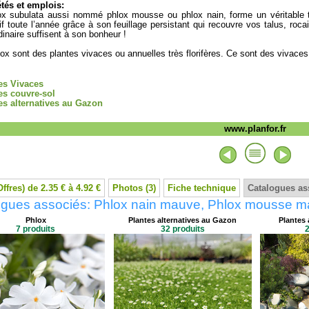
tés et emplois:
x subulata aussi nommé phlox mousse ou phlox nain, forme un véritable ta
if toute l’année grâce à son feuillage persistant qui recouvre vos talus, rocai
rdinaire suffisent à son bonheur !
ox sont des plantes vivaces ou annuelles très florifères. Ce sont des vivaces t
es Vivaces
es couvre-sol
es alternatives au Gazon
www.planfor.fr
Offres) de 2.35 € à 4.92 €
Photos (3)
Fiche technique
Catalogues as
ogues associés: Phlox nain mauve, Phlox mousse 
Phlox
Plantes alternatives au Gazon
Plantes 
7 produits
32 produits
2