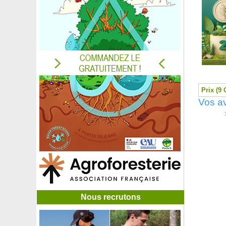
Poirier 'Williams'
Poirier 'William's' Rouge
Poivrier de Tasmanie
Poivrier du Sichuan
Pomelo
Pommier à chair rouge
Pommier à cidre 'Douce Coët Ligné'
Pommier à cidre 'Guillevic'
Pommier à cidre 'Moën'
Prix (9 
Pommier à cidre 'Petit Jaune'
Vos a
Pommier 'Belchard Chantecler'
>
Pommier 'Belle de Boskoop'
Pommier 'Calville Rouge d'Hiver'
Pommier Coccinella 'Courtarou'
Pommier d'amour
Pommier de Kei, Pomme caffre
Pommier 'Fuji'
Pommier 'Gala'
Pommier 'Golden delicious'
Nous recrutons
Pommier 'Granny Smith'
Pommier 'Juliet'
Pommier nain autofertile