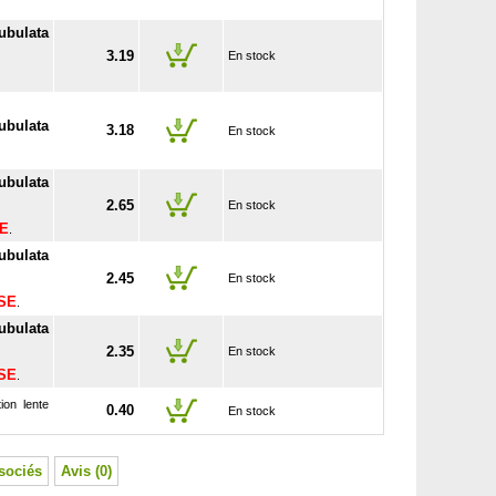
ubulata
3.19
En stock
ubulata
3.18
En stock
ubulata
2.65
En stock
SE
.
ubulata
2.45
En stock
USE
.
ubulata
2.35
En stock
USE
.
ion lente
0.40
En stock
sociés
Avis (0)