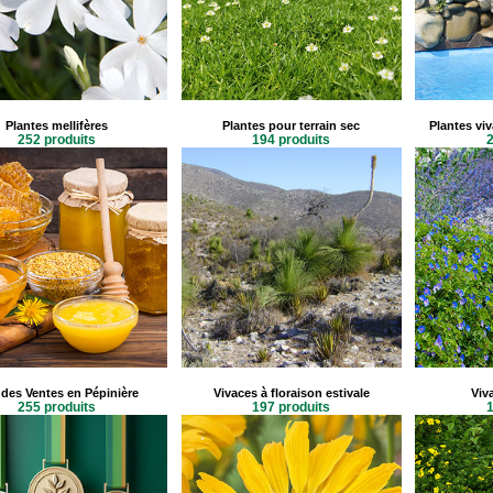
Plantes mellifères
Plantes pour terrain sec
Plantes vi
252 produits
194 produits
2
des Ventes en Pépinière
Vivaces à floraison estivale
Viv
255 produits
197 produits
1