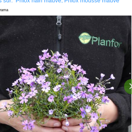
s sur: Phlox nain mauve, Phlox mousse mauve
rama