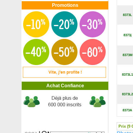
Palmier chanvre
Promotions
Palmier de Bismarck
8373L
Palmier de la Reine, Cocotier plumeux
Palmier de Madagascar
Palmier des Canaries
Palmier du Mexique
8373j
Palmier hawaïen, Brighamia
Palmier nain
Pâquerette des murailles, Erigeron de Karvinski
8373M
Parasol chinois, Sterculier à feuilles de platane
Passiflore blanche
Passiflore bleue
8373L1
Paulownia, Arbre Impérial
Pavot d'Orient blanc, Coquelicot géant blanc
Achat Confiance
Pavot d'Orient orange, Coquelicot géant orange
Pavot d'Orient rose, Coquelicot géant rose
8373L2
Pavot d'Orient rouge, Coquelicot géant rouge
Pêcher à chair blanche
8373A
Pêcher à chair blanche d'Italie
Pêcher à chair jaune
Pêcher à pêche plate blanche
Prix (9 
Pêcher à pêche plate jaune