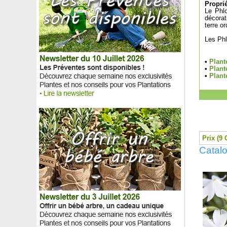
Proprié
Pin pleureur de l'Himalaya
Le Phlo
Pin radiata, Pin de Monterey
décorat
Pin rouge du Japon
terre o
Pin sylvestre
Les Phl
Pin taeda, Pin à encens
Pin thunbergii
•
Plant
Pin Weymouth
•
Plant
Pin Wollemi
•
Plant
Pistachier
Pistachier lentisque
Pistachier térébinthe
Pittospore à petites feuilles panachées
Pittospore du Japon
Pittospore du Japon nain
Prix (9 
Pivoine 'Albert Crousse'
Catal
Pivoine 'Aztec'
Pivoine blanche
Pivoine 'Blush Queen'
Pivoine 'Bowl of Beauty'
Pivoine 'Felix Crousse'
Pivoine 'Felix Supreme'
Pivoine 'Laura Dessert'