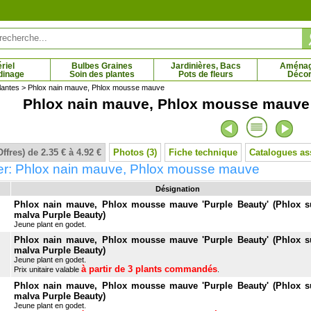
riel
Bulbes Graines
Jardinières, Bacs
Aména
dinage
Soin des plantes
Pots de fleurs
Décor
lantes
> Phlox nain mauve, Phlox mousse mauve
Phlox nain mauve, Phlox mousse mauve
er commun
Olivier, plant d'Olivier
 € - 107.66 €
3.73 € - 14.95 €
Offres) de 2.35 € à 4.92 €
Photos (3)
Fiche technique
Catalogues as
er: Phlox nain mauve, Phlox mousse mauve
Désignation
Phlox nain mauve, Phlox mousse mauve 'Purple Beauty' (Phlox s
malva Purple Beauty)
Jeune plant en godet.
Phlox nain mauve, Phlox mousse mauve 'Purple Beauty' (Phlox s
malva Purple Beauty)
Jeune plant en godet.
à partir de 3 plants commandés
Prix unitaire valable
.
Phlox nain mauve, Phlox mousse mauve 'Purple Beauty' (Phlox s
malva Purple Beauty)
Jeune plant en godet.