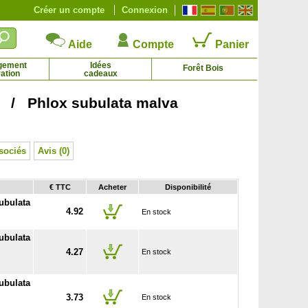
Créer un compte
Connexion
Aide
Compte
Panier
gement
Idées
Forêt Bois
ation
cadeaux
 / Phlox subulata malva
Olivier Tige
Oranger
18.45 € - 57.95 €
21.59 € - 134.71 €
sociés
Avis (0)
€ TTC
Acheter
Disponibilité
ubulata
4.92
En stock
ubulata
4.27
En stock
ubulata
3.73
En stock