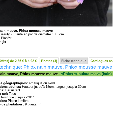
nain mauve, Phlox mousse mauve
 Beauty' - Plante en pot de diamètre 10,5 cm
:
Planfor
ight
Offres) de 2.35 € à 4.92 €
Photos (3)
Fiche technique
Catalogues as
 technique: Phlox nain mauve, Phlox mousse mauve
nain mauve, Phlox mousse mauve -
sPhlox subulata malva (latin)
es géographiques:
Amérique du Nord
ions adultes:
Hauteur jusqu’à 15cm, largeur jusqu’à 30cm
ge:
Persistant
 sol:
Tous
Rustique jusqu’à -20C°
tion:
Pleine lumière
 de plantation :
9 plants/m²