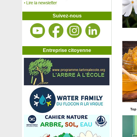
Pivoine 'Mme Calot'
Pivoine 'Reine Hortense'
Pivoine rouge
Suivez-nous
Pivoine 'Sarah Bernhardt'
Plante au goût de Camembert
Plante au goût de champignon
Plante au goût d'huître, Huître végétale
Plante curry, Immortelle d'Italie
Platane
Entreprise citoyenne
Plumbago rampant de Chine, Dentelaire
Poinsettia blanc, Etoile de Noël blanche
Poinsettia jaune, Etoile de Noël jaune
Poinsettia rose, Etoile de Noël rose
Poinsettia rouge, Etoile de Noël
Poirier à chair rouge
Poirier à poiré 'Fausset'
Poirier 'Beurré hardy'
Poirier commun, Poirier sauvage
Top 
Poirier 'Conférence'
Poirier 'Docteur Jules Guyot'
Poirier 'Doyenné du Comice'
Poirier 'Duchesse d’Angoulême'
Poirier 'Louise Bonne'