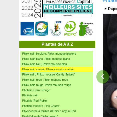
Photo
Pêcher de vigne à chair Blanche
Pêcher de vigne à chair rouge
⯈ Diapo
Pêcher nain autofertile
Perovskia 'Blue spire'
Persil
Petite Pervenche blanche
Petite Pervenche bleue
Petite Pervenche pourpre
Peuplier blanc
Plantes de A à Z
Peuplier noir
Phlox nain bicolore, Phlox mousse bicolore
Phlox nain blanc, Phlox mousse blanc
Phlox nain bleu, Phlox mousse bleu
Phlox nain mauve, Phlox mousse mauve
Phlox nain, Phlox mousse 'Candy Stripes'
Phlox nain rose, Phlox mousse rose
Phlox nain rouge, Phlox mousse rouge
Photinia 'Carré Rouge'
Photinia nain
Photinia 'Red Robin'
Photinia tricolore 'Pink Crispy'
Physocarpe à feuilles d'Obier 'Lady in Red'
Pied d'alouette 'Bellamosum'