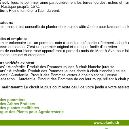
 sol:
Tous, le pommier aime particulièrement les terres lourdes, riches et fr
Rustique jusqu'à -15°C.
tion:
Pleine lumière, à l'abri du vent.
sateurs:
ile, mais il est conseillé de planter deux sujets côte à côte pour favoriser la fr
tés et emplois:
ier colonnaire est un pommier nain à port fastigié particulièrement adapté au
rasse ou balcon. C'est un pommier original et rustique, facile d'entretien.
urs de couleur blanc rosé apparaîtront à partir du mois de Mars à Avril pour lais
lanche juteuse et croquante.
rs variétés existent :
ats' : Autofertile. Produit des Pommes rouges à chair blanche juteuse
cats' : Autofertile. Produit des Pommes jaunes dorée à chair blanche juteuse
ncats' : Autofertile. Produit des Pommes vertes à chair blanche juteuse
Sensation' : Autofertile. Produit des Pommes de couleur rouge brillant à chair
z maintenant:
Le circuit le plus court reste celui de votre jardin à votre assiett
 des pommiers
 des Arbres Fruitiers
 des plantes melliferes
ogue des Plants pour Agroforesterie
www.planfor.fr