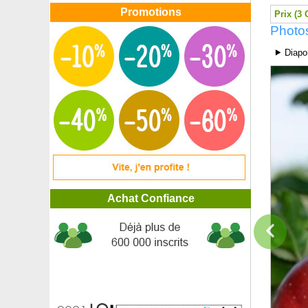
Poinsettia blanc, Etoile de Noël blanche
Promotions
Prix (3 
Poinsettia jaune, Etoile de Noël jaune
Photo
Poinsettia rose, Etoile de Noël rose
Poinsettia rouge, Etoile de Noël
⯈ Diapo
Poirier à chair rouge
Poirier à poiré 'Fausset'
Poirier 'Beurré hardy'
Poirier commun, Poirier sauvage
Poirier 'Conférence'
Poirier 'Docteur Jules Guyot'
Poirier 'Doyenné du Comice'
Poirier 'Duchesse d’Angoulême'
Poirier 'Louise Bonne'
Poirier 'Williams'
Achat Confiance
Poirier 'William's' Rouge
Poivrier de Tasmanie
Poivrier du Sichuan
Pomelo
Pommier à chair rouge
Pommier à cidre 'Douce Coët Ligné'
Pommier à cidre 'Guillevic'
Pommier à cidre 'Moën'