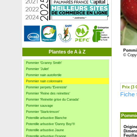
Pommier à cidre 'Petit Jaune'
Pommier 'Belchard Chantecler'
Pommier 'Belle de Boskoop'
Pommier 'Calville Rouge d'Hiver'
Pommier Coccinella 'Courtarou'
Pommier d'amour
Pommier de Kei, Pomme caffre
Pommier 'Fuji'
Pommie
Pommier 'Gala'
Plantes de A à Z
© Copyr
Pommier 'Golden delicious'
Pommier 'Granny Smith'
Pommier 'Juliet'
Pommier nain autofertile
Pommier nain colonnaire
Prix (3 
Pommier perpetu 'Evereste'
Fiche 
Pommier 'Reine des reinettes'
Pommier 'Reinette grise du Canada'
Pommier sauvage
Pommier 'Starkrimson'
Pommie
Potentille arbustive Blanche
Potentille arbustive 'Danny Boy'®
Origin
Potentille arbustive Jaune
Dimens
Feuilla
Potentille arbustive Orange