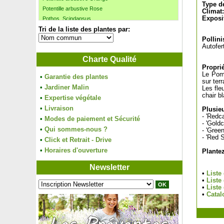
Type de
Potentille arbustive Rose
Climat:
Exposi
Pothos, Scindapsus
Tri de la liste des plantes par:
Pourpier de mer, Arroche marine
Pourpier vivace bicolore
Pollini
Autofert
Pourpier vivace blanc
Charte Qualité
Pourpier vivace carmin
Proprié
Pourpier vivace jaune
Le Pomm
•
Garantie des plantes
Pourpier vivace orange
sur ter
•
Jardiner Malin
Les fle
Pourpier vivace rouge
chair b
•
Expertise végétale
Prêle d'hiver, Prêle américaine
•
Livraison
Prêle du Japon
Plusieu
- 'Redc
•
Modes de paiement et Sécurité
Prunellier
- 'Gold
•
Prunier 'd'Ente', Pruneau d'Agen
Qui sommes-nous ?
- 'Gree
- 'Red 
Prunier du Natal
•
Click et Retrait - Drive
Prunier 'Mirabelle de Nancy'
•
Horaires d'ouverture
Plante
Prunier myrobolan
Newsletter
Prunier nain autofertile
•
Liste
Prunier pourpre, Prunier de Pissard
•
Liste
•
Liste
Prunier 'Président'
•
Catal
Prunier 'Quetsche d’Alsace'
Prunier 'Reine Claude d’Althan'
Prunier 'Reine Claude de Bavay'