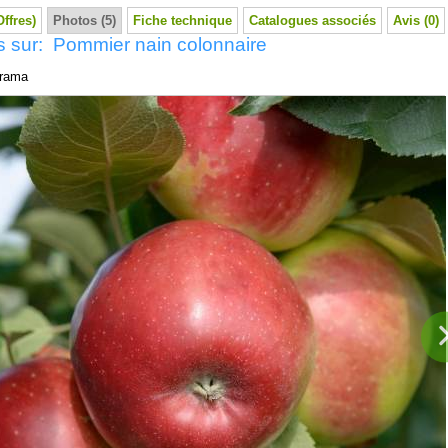
Offres)
Photos (5)
Fiche technique
Catalogues associés
Avis (0)
s sur: Pommier nain colonnaire
rama