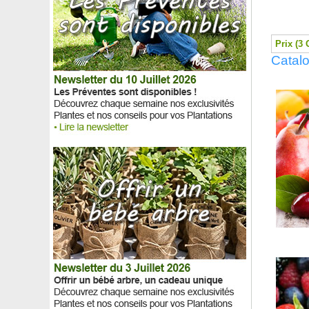
Prunier 'Reine Claude dorée'
Raisin d'ours
Raisin du Japon, Mûrier du Japon
Prix (3 
Réglisse
Catal
Rhaphiolépis Delacour
Rhododendron blanc 'Mme Masson'
Rhododendron jaune 'Horizon Monarch'
Rhododendron nain blanc
Rhododendron nain mauve
Rhododendron nain 'Percy Wiseman'
Rhododendron nain rose
Rhododendron rose 'Fenbeyum'
Rhododendron rose 'Germania'
Rhododendron rose 'Golden Gate'
Rhododendron rose 'Virginia Richards'
Rhododendron rose 'Winsome'
Rhododendron rouge 'Elisabeth'
Rhododendron rouge 'Lord Roberts'
Rhododendron rouge 'Markeeta's Prize'
Rhododendron violet pontique
Rhubarbe
Rhubarbe géante du Brésil