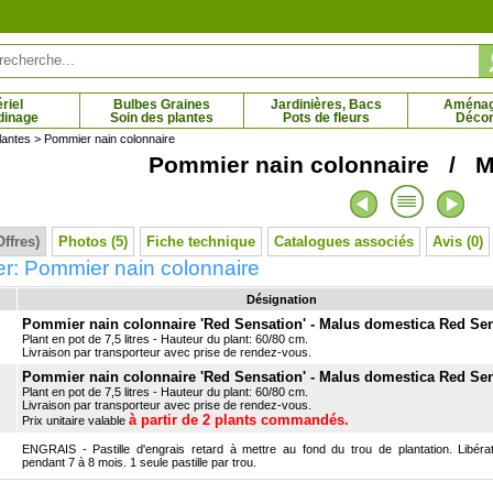
riel
Bulbes Graines
Jardinières, Bacs
Aména
dinage
Soin des plantes
Pots de fleurs
Décor
lantes
> Pommier nain colonnaire
Pommier nain colonnaire / M
e fleurie 'Julie'
Kit Plantes aromatiques
0 € - 42.15 €
13.75 € - 20.50 €
Offres)
Photos (5)
Fiche technique
Catalogues associés
Avis (0)
r: Pommier nain colonnaire
Désignation
Pommier nain colonnaire 'Red Sensation' - Malus domestica Red Se
Plant en pot de 7,5 litres - Hauteur du plant: 60/80 cm.
Livraison par transporteur avec prise de rendez-vous.
Pommier nain colonnaire 'Red Sensation' - Malus domestica Red Se
Plant en pot de 7,5 litres - Hauteur du plant: 60/80 cm.
Livraison par transporteur avec prise de rendez-vous.
à partir de 2 plants commandés.
Prix unitaire valable
ENGRAIS - Pastille d'engrais retard à mettre au fond du trou de plantation. Libérat
pendant 7 à 8 mois. 1 seule pastille par trou.