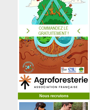
Rosier 'Albertine'
Rosier 'Alibaba'
Rosier 'All my loving'
Rosier 'Amber Flush'
Rosier 'André Le Notre'
Rosier 'Angéla'
Rosier 'Arthur Rimbaud'
Rosier 'Astrée'
Rosier 'Auguste Renoir'
Rosier 'Baie des Anges'
Rosier 'Ballerina'
Rosier 'Barbra Streisand'
Rosier 'Bernard Hinault'
Rosier 'Black Baccara'
Rosier 'Blue Eden'
Rosier 'Blue Eyes'
Rosier 'Blue Girl'
Rosier 'Bolchoi'
Rosier 'Boscobel'
Nous recrutons
Rosier 'Bossa Nova'
Rosier 'Brocéliande'
Rosier 'Buff Beauty'