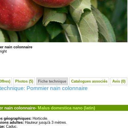
r nain colonnaire
ight
Offres)
Photos (5)
Fiche technique
Catalogues associés
Avis (0)
technique: Pommier nain colonnaire
r nain colonnaire-
Malus domestica nano (latin)
es géographiques:
Horticole.
ions adultes:
Hauteur jusqu'à 3 mètres.
ge:
Caduc.