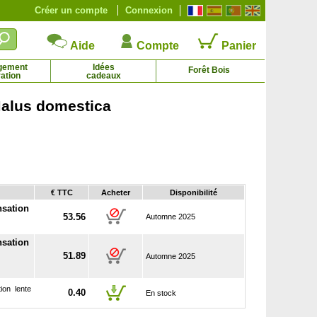
Créer un compte
Connexion
Aide
Compte
Panier
gement
Idées
Forêt Bois
ation
cadeaux
alus domestica
Kiwai autofertile 'Issai'
Kiwai rouge 'Ken's Red'
3.73 € - 13.53 €
3.73 € - 18.34 €
€ TTC
Acheter
Disponibilité
nsation
53.56
Automne 2025
nsation
51.89
Automne 2025
ion lente
0.40
En stock