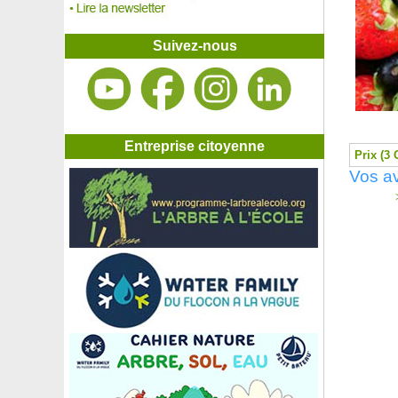
Rince-bouteille blanc
Rince-bouteille jaune
Rince-bouteille 'Laevis'
Suivez-nous
Rince-bouteille 'Little John'
Rince-bouteille rose
Romarin commun, Romarin officinal
Romarin officinal Tige
Romarin pleureur Tige
Romarin rampant
Entreprise citoyenne
Prix (3 
Roseau de Chine Panaché
Vos av
Roseau transmorrissonensis
Rose de Noël (Héllebore)
>
Rose de Noël (Héllebore) d'Orient
Rose de Noël 'Red Hybrids'
Rose de Noël 'White lady spotted'
Rose du Désert - Floraison rose
Rose du Désert - Floraison rouge
Rose du Désert specimen
Rosier 'Abbaye de Cluny'
Rosier 'Abracadabra'
Rosier 'Abraham Darby'
Rosier 'Alain Souchon'
Rosier 'Alba Meillandécor'