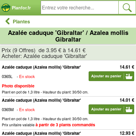
Panneau de gestion des cookies
Planfor.fr
Plantes
Azalée caduque 'Gibraltar' / Azalea mollis
Gibraltar
Prix (9 Offres) de 3.95 € à 14.61 €
Acheter: Azalée caduque 'Gibraltar'
14.61 €
Azalée caduque (Azalea mollis) 'Gibraltar'
0365L
-
En stock
Photo disponible
Plant en pot de 1,3 litre - Hauteur du plant: 30/50 cm.
14.01 €
Azalée caduque (Azalea mollis) 'Gibraltar'
0365M
-
En stock
Plant en pot de 1,3 litre - Hauteur du plant: 30/50 cm.
à partir de 3 plants commandés
Prix unitaire valable
12.93 €
Azalée caduque (Azalea mollis) 'Gibraltar'