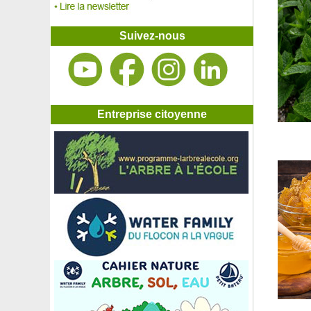
Oiseau du paradis
Olivier Bonsaï
Olivier de Bohême
Suivez-nous
Olivier nuage, Olivier specimen
Olivier, plant d'Olivier
Olivier Tige
Onagre jaune du Missouri
Onagre rose 'Siskiyou'
Ophiopogon noir
Entreprise citoyenne
Oranger
Oranger des Osages
Oranger du Mexique
Oranger du Mexique 'Aztec Pearl'
Oranger du Mexique doré Sundance
Oranger sanguin
Orchidée bambou - Blanche
Orchidée bambou - Mauve
Orchidée papillon Blanche, Phalaenopsis
Orchidée papillon Jaune, Phalaenopsis
Orchidée papillon Mauve, Phalaenopsis
Orchidée papillon Orange, Phalaenopsis
Orchidée papillon, Phalaenopsis
Orchidée papillon Rose, Phalaenopsis