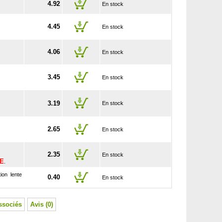
4.92
En stock
4.45
En stock
4.06
En stock
3.45
En stock
3.19
En stock
2.65
En stock
2.35
En stock
SE
.
ion lente
0.40
En stock
ssociés
Avis (0)