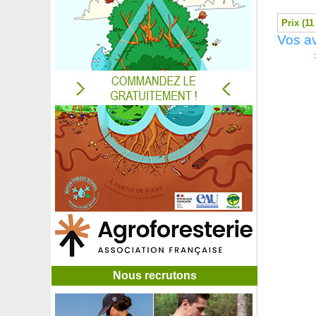
Origan commun
Prix (11
Origan doré 'Aureum'
Vos av
Origan 'Kent Beauty'
Orme champêtre
>
Orme Lutèce 'Nanguen'
Orme 'Sapporo Gold'
Orpin à feuilles grises
Orpin de Siebold rose
Orpin jaune
Orpin spatulé 'Cape Blanco'
Orpin spatulé pourpre
Orpin vivace couvre-sol, Orpin blanc
Oseille de Guinée, Hibiscus Bissap Karkadé
Osmanthe à feuilles panachées
Osmanthe de Burkwood
Oyat des sables, Oyat des dunes
Pachira
Pain de perdrix
Palmier chanvre
Nous recrutons
Palmier de Bismarck
Palmier de la Reine, Cocotier plumeux
Palmier de Madagascar