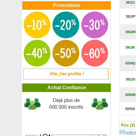
3912J
Lupin blanc
Promotions
Lupin bleu
Lupin rose
3912P
Lupin rouge
Maackie de l'Amour
3912M
Magnolia à grandes fleurs
Magnolia étoilé
Magnolia étoilé Rose
3912K
Magnolia 'Génie'
Magnolia liliflora Nigra
8255Q
Magnolia parasol
Magnolia x soulangeana
Magnolia x Soulangeana 'Rustica Rubra'
3912S
Mahonia bealei
Achat Confiance
Mahonia 'Cabaret'
8255M
Mahonia commun
Mahonia sans épines 'Soft caress'
Mandarinier
8255A
Maqui à feuilles panachées
Margousier
Prix (11
Marjolaine
Photo
Marronnier à fleurs rouges