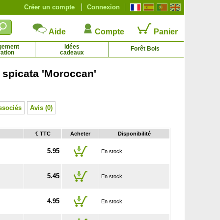
Créer un compte
Connexion
Aide
Compte
Panier
gement
Idées
Forêt Bois
ation
cadeaux
spicata 'Moroccan'
Cèdre du Japon
Cèdre du Liban
1.76 € - 5.95 €
4.20 € - 195.00 €
ssociés
Avis (0)
€ TTC
Acheter
Disponibilité
5.95
En stock
5.45
En stock
4.95
En stock