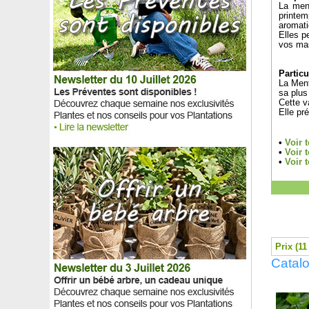
La ment
Néflier commun, Néflier d'Allemagne
printe
Néflier du Japon
aromati
Neillia affinis
Elles p
vos mas
Nénuphar 'Colorado'
Nénuphar 'Wanvisa'
Particu
Nerprun alaterne
La Ment
Nerprun purgatif
sa plus
Cette v
Noisetier commun
Elle pr
Noisetier de Byzance
Noisetier du Japon, Noisetier d'hiver
•
Voir 
Noisetier pourpre
•
Voir 
Noisetier tortueux
•
Voir 
Noisetier Truffier - Tuber melanosporum
Noisetier Truffier - Tuber uncinatum
Noyer blanc
Noyer commun
Noyer de pécan, Pacanier
Oca du Pérou
Prix (11
Oeillet mignardise blanc
Catal
Oeillet mignardise rose
Oeillet mignardise rose saumon
Oeillet mignardise rouge