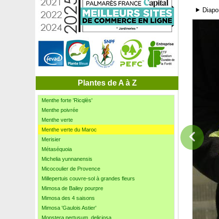
Marronnier commun
⯈ Diapo
Mélèze d'Europe, Mélèze commun
Mélèze du Japon
Mélèze du Japon pleureur
Mélèze hybride
Mélisse citronnelle
Menthe ananas
Menthe australienne
Menthe Bergamote
Plantes de A à Z
Menthe de Corse tapissante
Menthe forte 'Ricqlès'
Menthe poivrée
Menthe verte
Menthe verte du Maroc
Merisier
Métaséquoia
Michelia yunnanensis
Micocoulier de Provence
Millepertuis couvre-sol à grandes fleurs
Mimosa de Bailey pourpre
Mimosa des 4 saisons
Mimosa 'Gaulois Astier'
Monstera pertusum, deliciosa