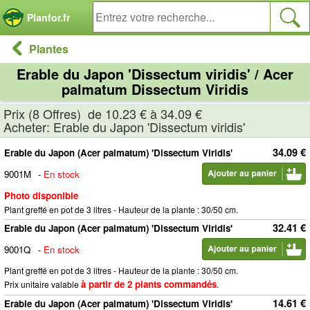
Panneau de gestion des cookies
Planfor.fr
Plantes
Erable du Japon 'Dissectum viridis' / Acer
palmatum Dissectum Viridis
Prix (8 Offres) de 10.23 € à 34.09 €
Acheter: Erable du Japon 'Dissectum viridis'
34.09 €
Erable du Japon (Acer palmatum) 'Dissectum Viridis'
9001M
-
En stock
Photo disponible
Plant greffé en pot de 3 litres - Hauteur de la plante : 30/50 cm.
32.41 €
Erable du Japon (Acer palmatum) 'Dissectum Viridis'
9001Q
-
En stock
Plant greffé en pot de 3 litres - Hauteur de la plante : 30/50 cm.
à partir de 2 plants commandés
Prix unitaire valable
.
14.61 €
Erable du Japon (Acer palmatum) 'Dissectum Viridis'