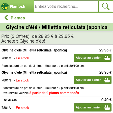
Panneau de gestion des cookies
Planfor.fr
Plantes
Glycine d'été / Millettia reticulata japonica
Prix (3 Offres) de 28.95 € à 29.95 €
Acheter: Glycine d'été
29.95 €
Glycine d'été (Millettia reticulata japonica)
7801M
-
En stock
Plant tuteuré en pot de 3 litres - Hauteur du plant: 80/100 cm.
28.95 €
Glycine d'été (Millettia reticulata japonica)
7801N
-
En stock
Plant tuteuré en pot de 3 litres - Hauteur du plant: 80/100 cm.
à partir de 2 plants commandés
Prix unitaire valable
.
0.40 €
ENGRAIS
7801A
-
En stock